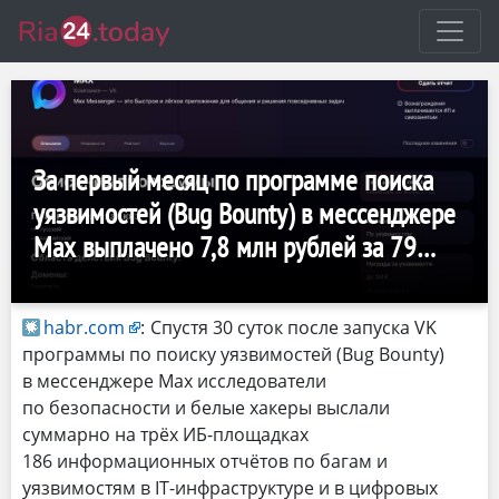
За первый месяц по программе поиска
уязвимостей (Bug Bounty) в мессенджере
Мax выплачено 7,8 млн рублей за 79
отчётов
habr.com
:
Спустя 30 суток после запуска VK
программы по поиску уязвимостей (Bug Bounty)
в мессенджере Мax исследователи
по безопасности и белые хакеры выслали
суммарно на трёх ИБ-площадках
186 информационных отчётов по багам и
уязвимостям в IT-инфраструктуре и в цифровых