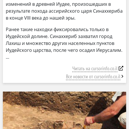
изменений в древней Иудее, произошедших в
результате похода ассирийского царя Синаххериба
в конце VIII века до нашей эры.
Ранее такие находки фиксировались только в
Иудейской долине. Синаххериб захватил город
Лахиш и множество других населенных пунктов
Иудейского царства, после чего осадил Иерусалим.
Читать на cursorinfo.co.il
Все новости от cursorinfo.co.il