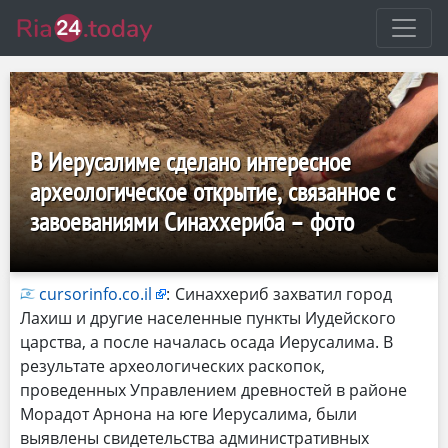
В Иерусалиме сделано интересное
археологическое открытие, связанное с
завоеваниями Синаххериба – фото
cursorinfo.co.il
:
Синаххериб захватил город
Лахиш и другие населенные пункты Иудейского
царства, а после началась осада Иерусалима. В
результате археологических раскопок,
проведенных Управлением древностей в районе
Морадот Арнона на юге Иерусалима, были
выявлены свидетельства административных