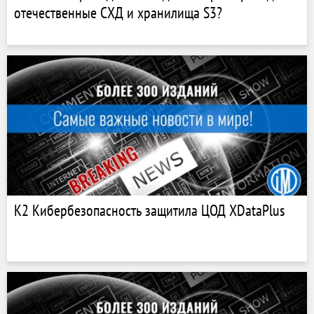
отечественные СХД и хранилища S3?
К2 Кибербезопасность защитила ЦОД XDataPlus