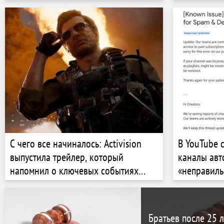
который сп
скорость бо
С чего все начиналось: Activision
В YouTube 
выпустила трейлер, который
каналы авт
напомнил о ключевых событиях
«неправиль
серии Call of Duty: Black Ops
и удаляютс
Братьев после 25 