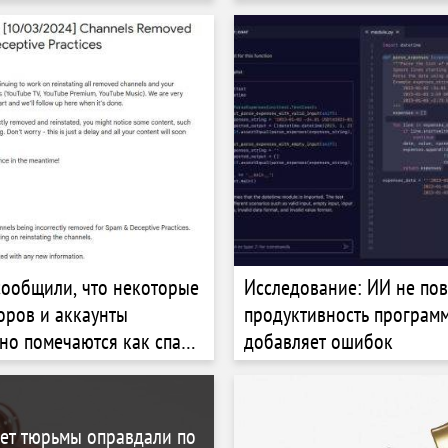
особен развивать
лее 7,300 км/ч
сообщили, что некоторые
Исследование: ИИ не по
оров и аккаунты
продуктивность программ
но помечаются как спам
добавляет ошибок
я» с платформы
лет тюрьмы оправдали по