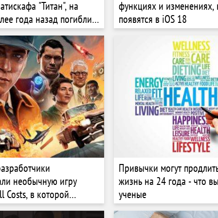
атискафа "Титан", на
функциях и изменениях,
лее года назад погибли
появятся в iOS 18
ек
разработчики
Привычки могут продлит
али необычную игру
жизнь на 24 года - что в
ll Costs, в которой
ученые
доставлять грузы самыми