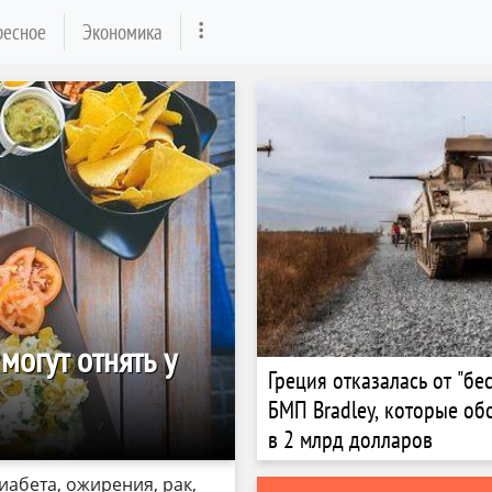
ресное
Экономика
могут отнять у
Греция отказалась от "бе
БМП Bradley, которые об
в 2 млрд долларов
абета, ожирения, рак,