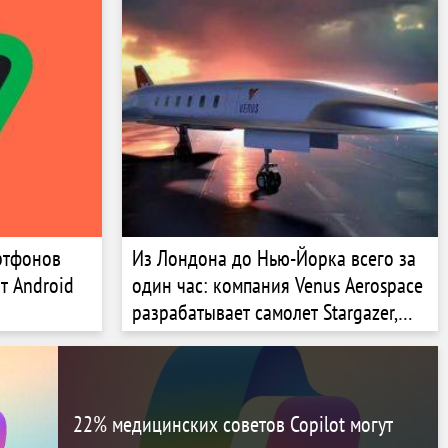
ртфонов
Из Лондона до Нью-Йорка всего за
т Android
один час: компания Venus Aerospace
разрабатывает самолет Stargazer,
который способен развивать
скорость более 7,300 км/ч
22% медицинских советов Copilot могут