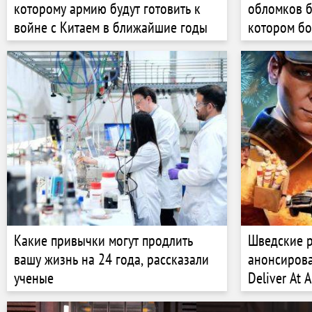
которому армию будут готовить к
обломков б
войне с Китаем в ближайшие годы
котором бо
пять челов
Какие привычки могут продлить
Шведские 
вашу жизнь на 24 года, рассказали
анонсиров
ученые
Deliver At A
предстоит 