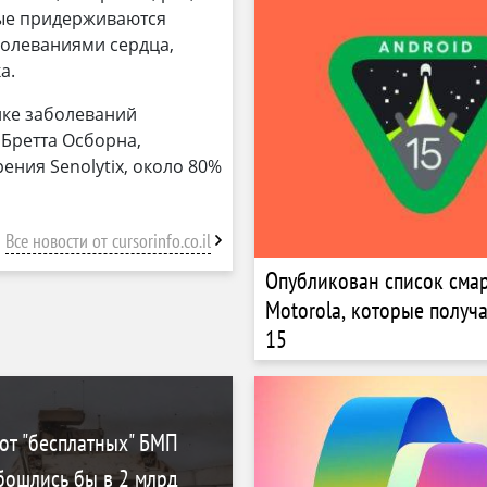
рые придерживаются
болеваниями сердца,
а.
ике заболеваний
Бретта Осборна,
ения Senolytix, около 80%
Все новости от cursorinfo.co.il
Опубликован список сма
Motorola, которые получа
15
 от "бесплатных" БМП
обошлись бы в 2 млрд