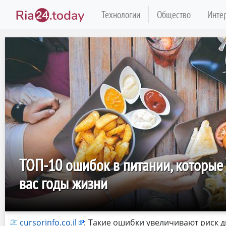
Технологии
Общество
Инте
ТОП-10 ошибок в питании, которые 
вас годы жизни
cursorinfo.co.il
:
Такие ошибки увеличивают риск ди