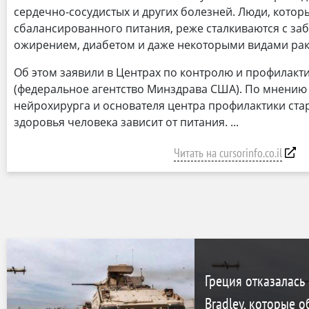
сердечно-сосудистых и других болезней. Люди, кото
сбалансированного питания, реже сталкиваются с за
ожирением, диабетом и даже некоторыми видами рак
Об этом заявили в Центрах по контролю и профилакт
(федеральное агентство Минздрава США). По мнению 
нейрохирурга и основателя центра профилактики стар
здоровья человека зависит от питания.
Читать на cursorinfo.co.il
Греция отказалась
Bradley, которые 