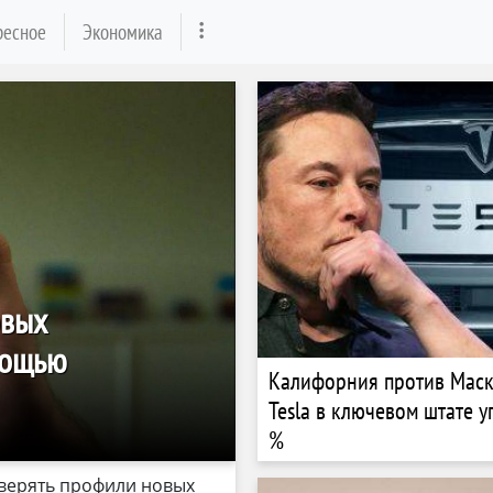
ресное
Экономика
овых
мощью
Калифорния против Маск
Tesla в ключевом штате у
%
оверять профили новых