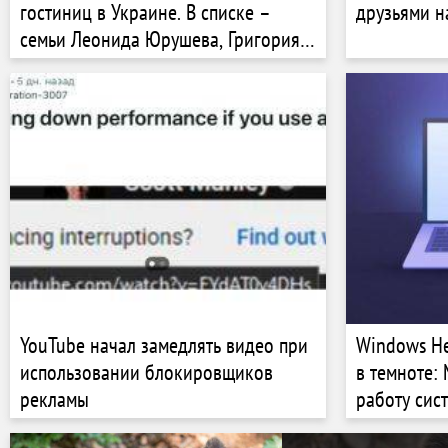
гостиниц в Украине. В списке –
друзьями н
семьи Леонида Юрушева, Григория
Козловского и Игоря Палицы. Кто
еще?
YouTube начал замедлять видео при
Windows He
использовании блокировщиков
в темноте: 
рекламы
работу сис
распознава