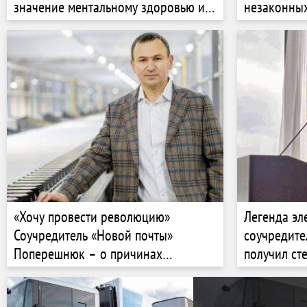
значение ментальному здоровью и
незаконны
благополучию сотрудников
«Хочу провести революцию»
Легенда эл
Соучредитель «Новой почты»
соучредите
Поперешнюк – о причинах
получил ст
оптимизации штата, департаменте
эффективности и 50% дохода из-за