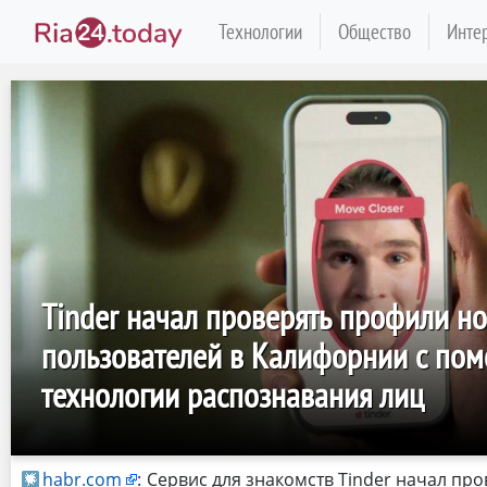
Технологии
Общество
Инте
Tinder начал проверять профили н
пользователей в Калифорнии с по
технологии распознавания лиц
habr.com
:
Сервис для знакомств Tinder начал пр