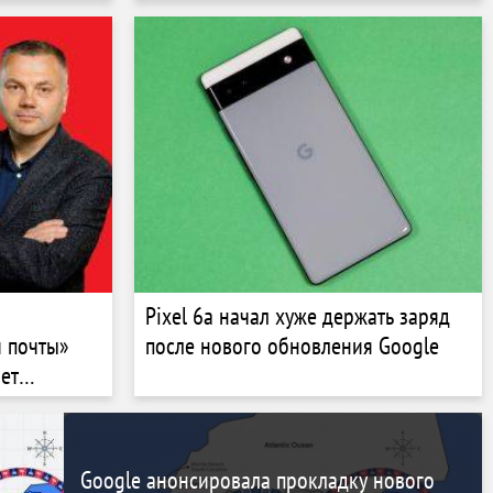
пользователи людьми или ИИ
.
Pixel 6a начал хуже держать заряд
 почты»
после нового обновления Google
ет
имов и
Google анонсировала прокладку нового