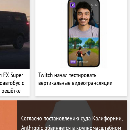
л FX Super
Twitch начал тестировать
оавтобус с
вертикальные видеотрансляции
й решётке
Согласно постановлению суда Калифорнии,
Anthropic обвиняется в крупномасштабном