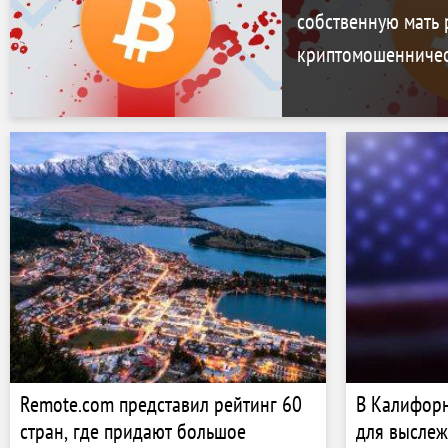
собственную мать 
криптомошенничес
Remote.com представил рейтинг 60
В Калифор
стран, где придают большое
для выслеж