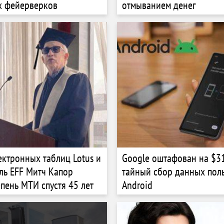
х фейерверков
отмыванием денег
ектронных таблиц Lotus и
Google оштафован на $3
ль EFF Митч Капор
тайный сбор данных пол
епень МТИ спустя 45 лет
Android