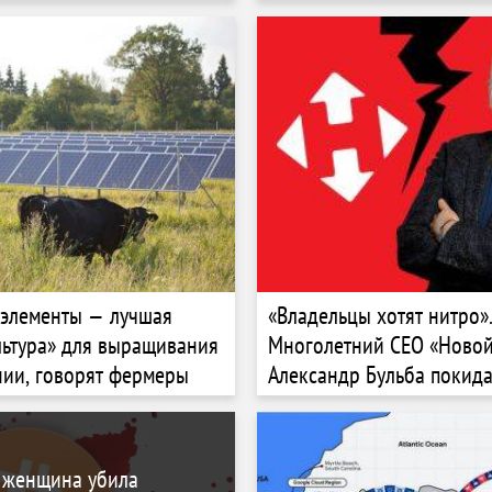
 элементы — лучшая
«Владельцы хотят нитро»
льтура» для выращивания
Многолетний СЕО «Новой
ии, говорят фермеры
Александр Бульба покида
компанию. Кого ищут Кл
Поперешнюк?
 женщина убила