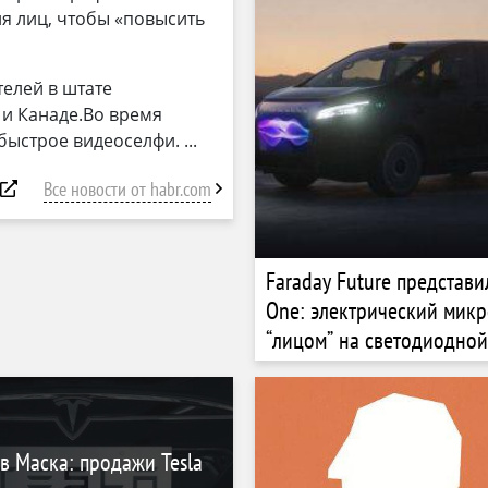
я лиц, чтобы «повысить
телей в штате
 и Канаде.Во время
быстрое видеоселфи.
Все новости от habr.com
Faraday Future представи
One: электрический микр
“лицом” на светодиодно
 Маска: продажи Tesla