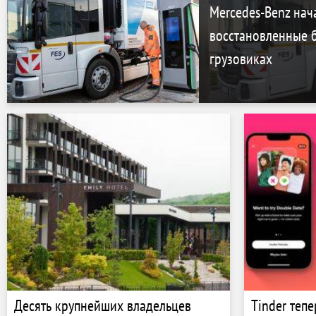
границы.
Mercedes-Benz нач
восстановленные б
грузовиках
Десять крупнейших владельцев
Tinder тепе