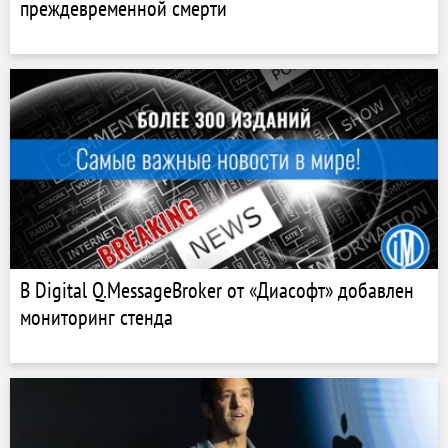
преждевременной смерти
В Digital Q.MessageBroker от «Диасофт» добавлен
мониторинг стенда