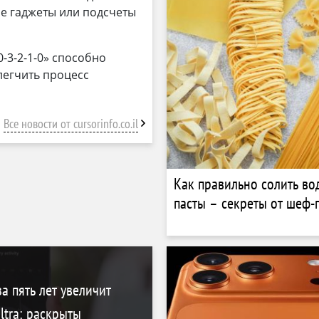
е гаджеты или подсчеты
-3-2-1-0» способно
легчить процесс
Все новости от cursorinfo.co.il
Как правильно солить во
пасты – секреты от шеф-
а пять лет увеличит
ltra: раскрыты