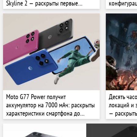
Skyline 2 — раскрыты первые
конфигурац
характеристики
Pixel 11
Moto G77 Power получит
Десять час
аккумулятор на 7000 мАч: раскрыты
локаций и 
характеристики смартфона до
— раскрыт
анонса
дополнения
The Dark A