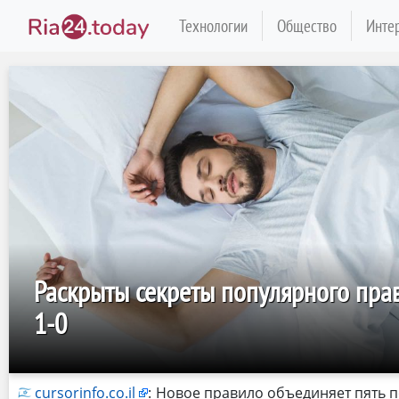
Технологии
Общество
Инте
Раскрыты секреты популярного прав
1-0
cursorinfo.co.il
:
Новое правило объединяет пять п