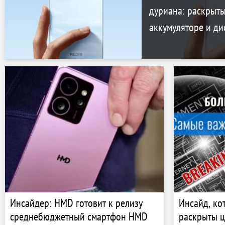
дуриана: раскрыт
аккумуляторе и ди
Инсайдер: HMD готовит к релизу
Инсайд, ко
среднебюджетный смартфон HMD
раскрыты ц