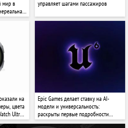
 мир в
управляет шагами пассажиров
 нереальная
тализация и
оказали на
Epic Games делает ставку на AI-
еры, цвета
модели и универсальность:
atch Ultra
раскрыты первые подробности
Unreal Engine 6