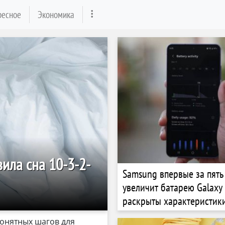
ресное
Экономика
ила сна 10-3-2-
Samsung впервые за пять
увеличит батарею Galaxy S
раскрыты характеристики
S27 Pro и S27 Ultra
онятных шагов для