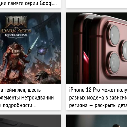
ии памяти серии Google
ов геймплея, шесть
iPhone 18 Pro может полу
элементы метроидвании
разных модема в зависим
ы подробности
региона — раскрыты дета
 Revelations для DOOM:
ges