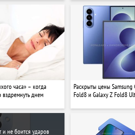
камеры и увеличенная б
ихого часа» – когда
Раскрыты цены Samsung 
о вздремнуть днем
Fold8 и Galaxy Z Fold8 U
т и не боится ударов