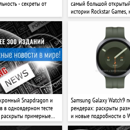
льность - секреты от
самый большой открытый
истории Rockstar Games,
графика, высочайшая де
большей соцсетей
скромный Snapdragon и
Samsung Galaxy Watch9 п
в в одноядерном тесте
рендерах: раскрыты разм
: раскрыты примерные
и новые подробности о W
тики Nothing Phone (4b)
2