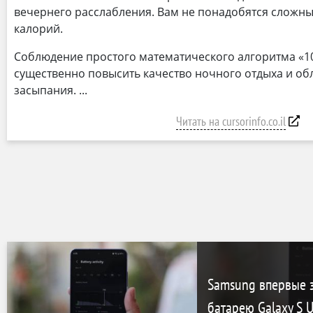
вечернего расслабления. Вам не понадобятся сложны
калорий.
Соблюдение простого математического алгоритма «10
существенно повысить качество ночного отдыха и об
засыпания.
Читать на cursorinfo.co.il
Samsung впервые з
батарею Galaxy S U