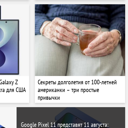
атарея
детали
Galaxy Z
Секреты долголетия от 100-летней
ltra для США
американки – три простые
привычки
Google Pixel 11 представят 11 августа: