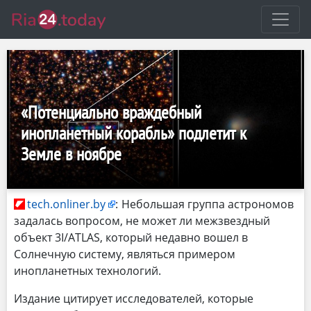
«Потенциально враждебный
инопланетный корабль» подлетит к
Земле в ноябре
tech.onliner.by
:
Небольшая группа астрономов
задалась вопросом, не может ли межзвездный
объект 3I/ATLAS, который недавно вошел в
Солнечную систему, являться примером
инопланетных технологий.
Издание цитирует исследователей, которые