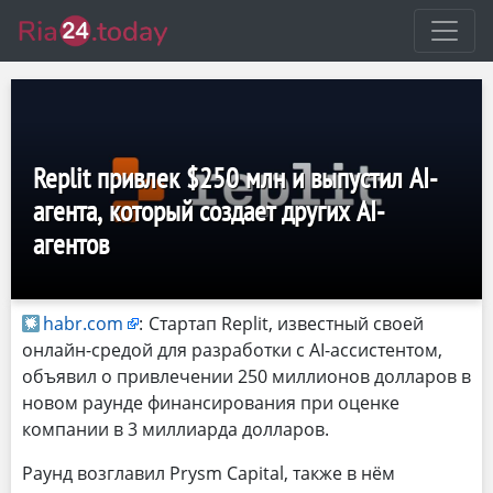
Replit привлек $250 млн и выпустил AI-
агента, который создает других AI-
агентов
habr.com
:
Стартап Replit, известный своей
онлайн-средой для разработки с AI-ассистентом,
объявил о привлечении 250 миллионов долларов в
новом раунде финансирования при оценке
компании в 3 миллиарда долларов.
Раунд возглавил Prysm Capital, также в нём