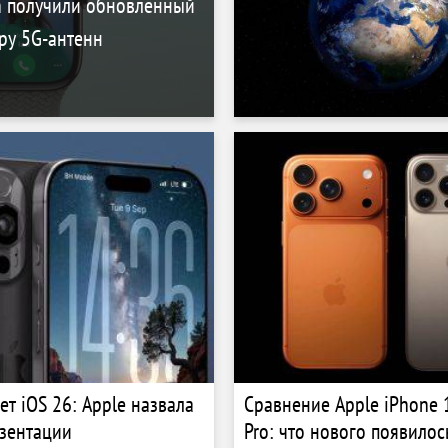
h получили обновленный
ру 5G-антенн
ет iOS 26: Apple назвала
Сравнение Apple iPhone 1
езентации
Pro: что нового появилос