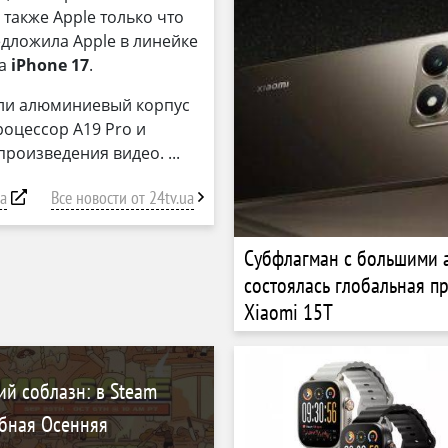
также Apple только что
едложила Apple в линейке
ка
iPhone 17
.
ли алюминиевый корпус
роцессор A19 Pro и
спроизведения видео.
ua
Все новости от 24tv.ua
Субфлагман с большими 
состоялась глобальная п
Xiaomi 15T
й соблазн: в Steam
абная Осенняя