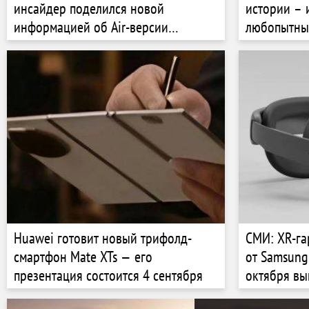
инсайдер поделился новой
истории – 
информацией об Air-версии
любопытны
гарнитуры Apple Vision Pro
Huawei готовит новый трифолд-
СМИ: XR-га
смартфон Mate XTs — его
от Samsung
презентация состоится 4 сентября
октября вы
состоится 