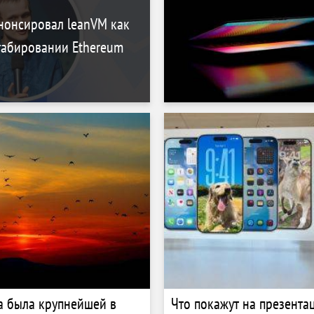
нонсировал leanVM как
табировании Ethereum
а была крупнейшей в
Что покажут на презента