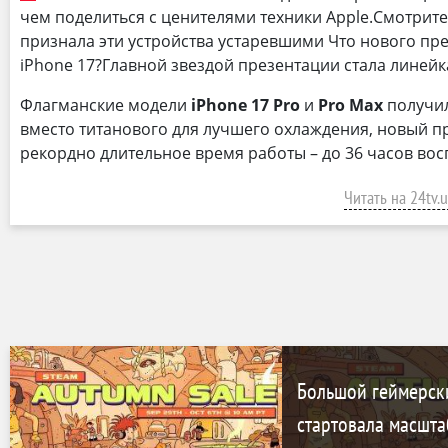
чем поделиться с ценителями техники Apple.Смотрите 
признала эти устройства устаревшими Что нового пр
iPhone 17?Главной звездой презентации стала линей
Флагманские модели
iPhone 17 Pro
и
Pro Max
получи
вместо титанового для лучшего охлаждения, новый п
рекордно длительное время работы – до 36 часов во
Читать на 24tv.
Большой геймерски
стартовала масшт