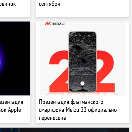
новинок
сентября
езентация
Презентация флагманского
нок Apple
смартфона Meizu 22 официально
перенесена