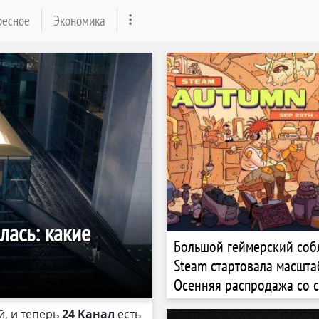
ресное
Экономика
лась: какие
Большой геймерский собл
Steam стартовала масшта
Осенняя распродажа со 
сотни крутых игр
, и теперь
24 Канал
есть