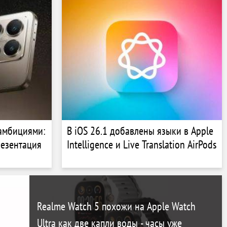
амбициями:
В iOS 26.1 добавлены языки в Apple
резентация
Intelligence и Live Translation AirPods
Realme Watch 5 похожи на Apple Watch
Ultra как две капли воды - часы уже