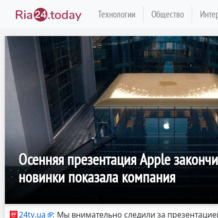
Технологии
Общество
Инте
Осенняя презентация Apple закончи
новинки показала компания
24tv.ua
:
Мы внимательно следили за презентацией