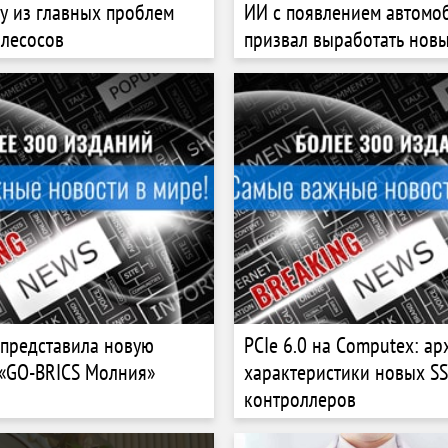
у из главных проблем
ИИ с появлением автомо
лесосов
призвал выработать нов
социальные нормы
 представила новую
PCIe 6.0 на Сomputex: ар
«GO-BRICS Молния»
характеристики новых S
контроллеров