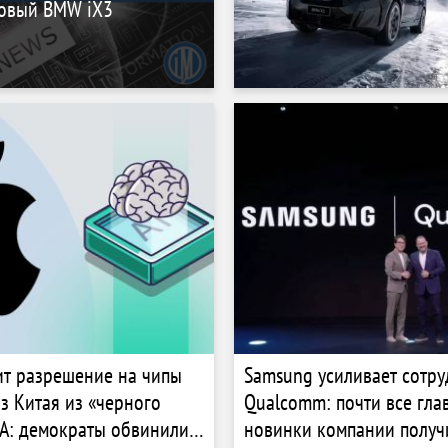
овый BMW iX3
ит разрешение на чипы
Samsung усиливает сотру
з Китая из «черного
Qualcomm: почти все гла
А: демократы обвинили
новинки компании получ