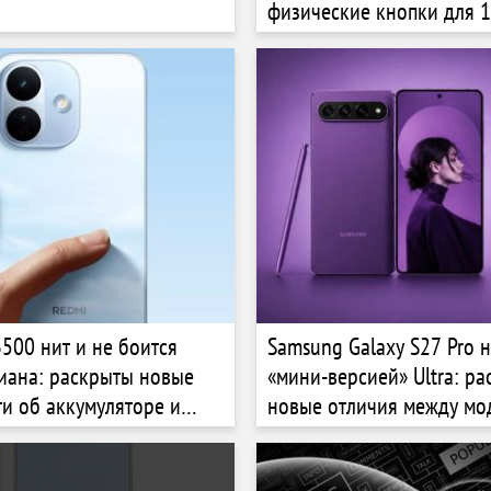
физические кнопки для 
3500 нит и не боится
Samsung Galaxy S27 Pro н
иана: раскрыты новые
«мини-версией» Ultra: р
и об аккумуляторе и
новые отличия между мо
dmi Note 17 Pro