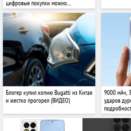
цифровые покупки можно
передавать по наследству
Блогер купил копию Bugatti из Китая
9000 мАч, 
и жестко прогорел (ВИДЕО)
ударов дур
подробност
дисплее Re