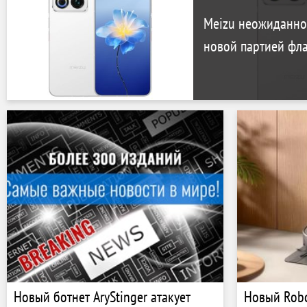
Meizu неожиданно 
новой партией фл
Новый ботнет AryStinger атакует
Новый Robo