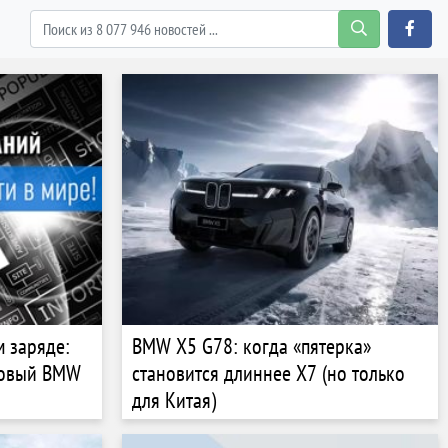
 заряде:
BMW X5 G78: когда «пятерка»
новый BMW
становится длиннее X7 (но только
для Китая)