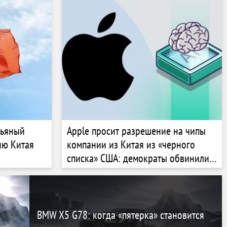
пьяный
Apple просит разрешение на чипы
ию Китая
компании из Китая из «черного
списка» США: демократы обвинили
политику Трампа — FT
BMW X5 G78: когда «пятерка» становится