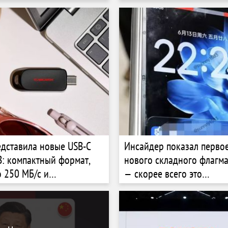
рампа — FT
процессоры Snapdragon
едставила новые USB-C
Инсайдер показал перво
: компактный формат,
нового складного флагма
о 250 МБ/с и
— скорее всего это
сть с современными
широкоформатный Mix Fo
ми