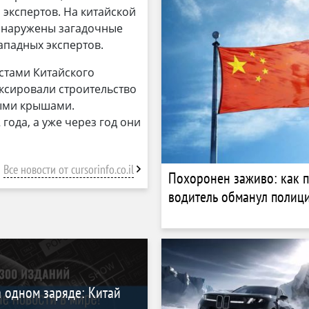
 экспертов. На китайской
обнаружены загадочные
ападных экспертов.
стами Китайского
иксировали строительство
ми крышами. ​
года, а уже через год они
Все новости от cursorinfo.co.il
Похоронен заживо: как 
водитель обманул полиц
 одном заряде: Китай