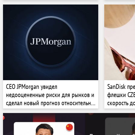
политику Т
CEO JPMorgan увидел
SanDisk пр
недооцененные риски для рынков и
флешки CZB
сделал новый прогноз относительно
скорость д
эпохи ИИ
совместимо
устройства