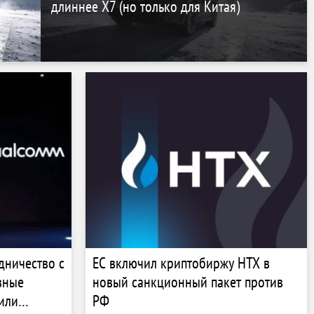
длиннее X7 (но только для Китая)
дничество с
ЕС включил криптобиржу HTX в
вные
новый санкционный пакет против
или
РФ