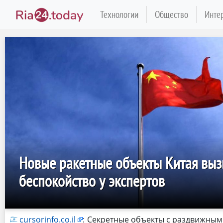
Технологии
Общество
Инте
Новые ракетные объекты Китая выз
беспокойство у экспертов
cursorinfo.co.il
:
Секретные объекты с раздвижны