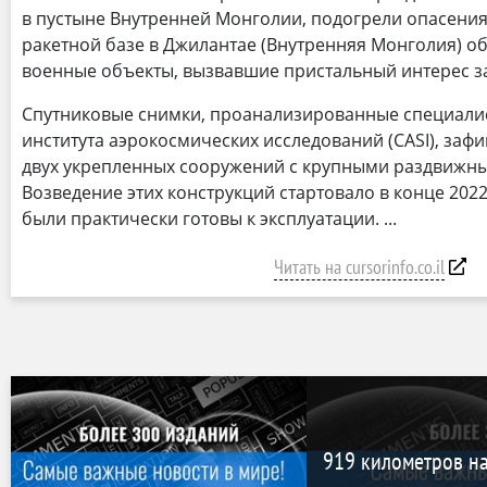
в пустыне Внутренней Монголии, подогрели опасения
ракетной базе в Джилантае (Внутренняя Монголия) 
военные объекты, вызвавшие пристальный интерес з
Спутниковые снимки, проанализированные специали
института аэрокосмических исследований (CASI), заф
двух укрепленных сооружений с крупными раздвижны
Возведение этих конструкций стартовало в конце 2022 
были практически готовы к эксплуатации.
Читать на cursorinfo.co.il
919 километров на