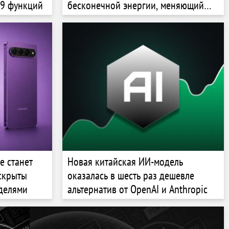
19 функций
бесконечной энергии, меняющий
пространство-время
е станет
Новая китайская ИИ-модель
аскрыты
оказалась в шесть раз дешевле
делями
альтернатив от OpenAI и Anthropic