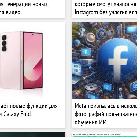
ля генерации новых
которые смогут «наполня
ля видео
Instagram без участия вл
чает новые функции для
Meta призналась в испол
и Galaxy Fold
фотографий пользовател
обучения ИИ