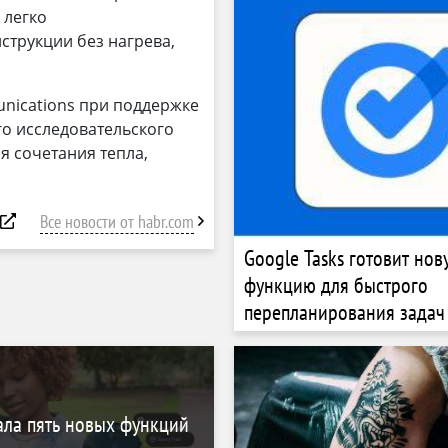
 легко
струкции без нагрева,
nications при поддержке
о исследовательского
я сочетания тепла,
Все новости от habr.com
Google Tasks готовит нов
функцию для быстрого
перепланирования задач
ала пять новых функций