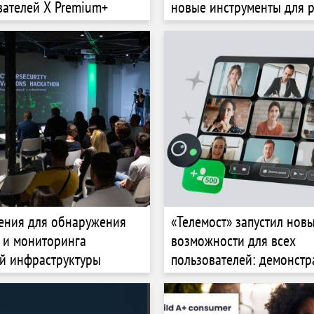
вателей X Premium+
новые инструменты для 
ения для обнаружения
«Телемост» запустил нов
 и мониторинга
возможности для всех
й инфраструктуры
пользователей: демонстр
экрана в 4К и встречи на
участников