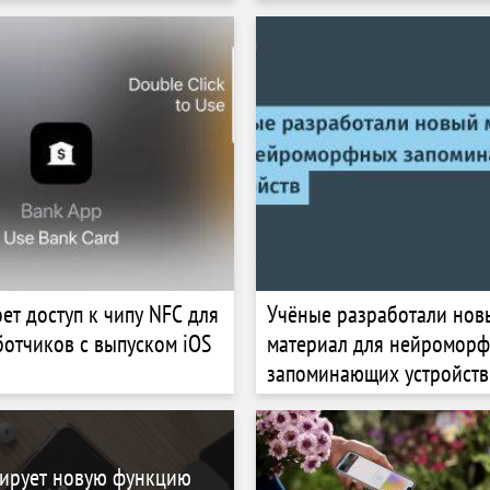
ивности производства
банковских данных
ет доступ к чипу NFC для
Учёные разработали нов
ботчиков с выпуском iOS
материал для нейромор
запоминающих устройств
тирует новую функцию