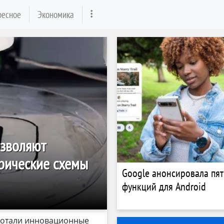
ресное
Экономика
озволяют
рические схемы
Google анонсировала пят
функций для Android
ботали инновационные