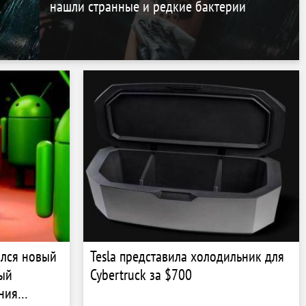
нашли странные и редкие бактерии
ился новый
Tesla представила холодильник для
рый
Cybertruck за $700
ния