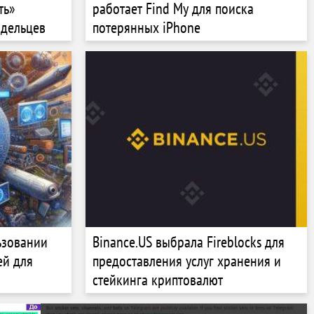
ть»
работает Find My для поиска
адельцев
потерянных iPhone
ьзовании
Binance.US выбрала Fireblocks для
ей для
предоставления услуг хранения и
стейкинга криптовалют