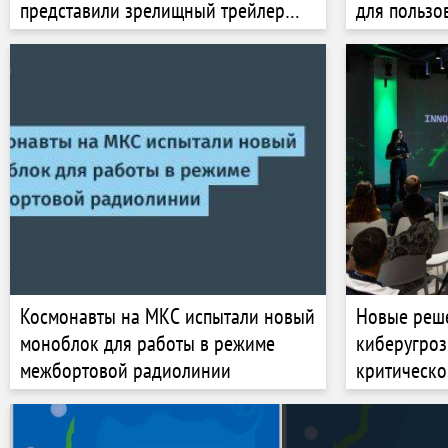
представили зрелищный трейлер
для пользо
новой игры для iOS и Android
Космонавты на МКС испытали новый
Новые реш
моноблок для работы в режиме
киберугроз
межбортовой радиолинии
критическо