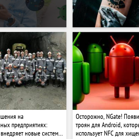
ешения на
Осторожно, NGate! Появ
ных предприятиях:
троян для Android, кото
 внедряет новые системы
использует NFC для хище