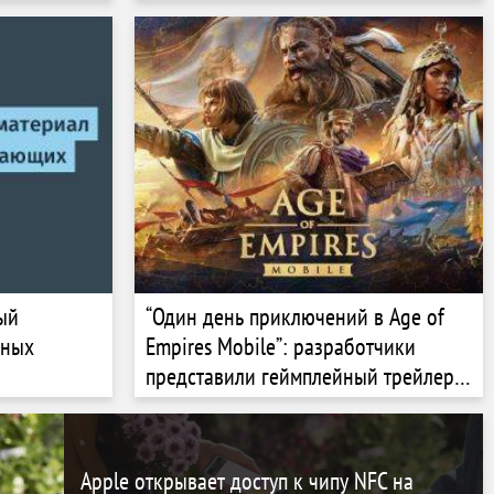
ый
“Один день приключений в Age of
фных
Empires Mobile”: разработчики
представили геймплейный трейлер
новой стратегии для iOS и Android
Apple открывает доступ к чипу NFC на