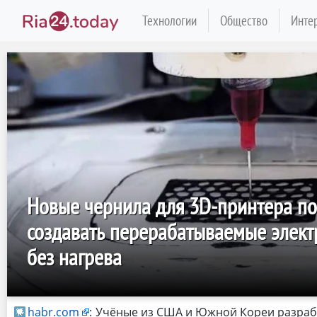
Технологии
Общество
Инте
Новые чернила для 3D-принтера п
создавать перерабатываемые элект
без нагрева
habr.com
:
Учёные из США и Южной Кореи разра