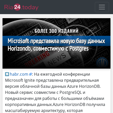
Microsoft представила новую базу данных
Horizondb, совместимую с Postgres
habr.com
:
На ежегодной конференции
Microsoft Ignite представлена предварительная
версия облачной базы данных Azure HorizonDB.
Новый сервис совместим с PostgreSQL и
предназначен для работы с большими объёмами
корпоративных данных.Azure HorizonDB получила
масштабируемую архитектуру, которая