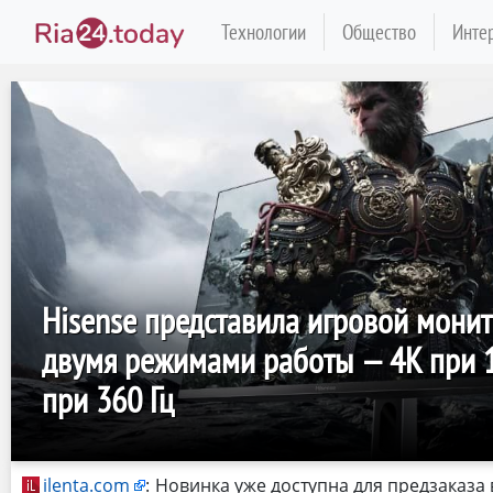
Технологии
Общество
Инте
Hisense представила игровой монит
двумя режимами работы — 4K при 18
при 360 Гц
ilenta.com
:
Новинка уже доступна для предзаказа 