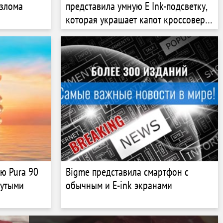
взлома
представила умную E Ink-подсветку,
которая украшает капот кроссовера
iX3 Flow Edition
ю Pura 90
Bigme представила смартфон с
рутыми
обычным и E-ink экранами
ярким