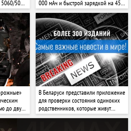
X 5060/5060
000 мАч и быстрой зарядкой на 45
 Ultra 5
Вт
дорожные»
В Беларуси представили приложение
ическим
для проверки состояния одиноких
ью до двух
родственников, которые живут
далеко