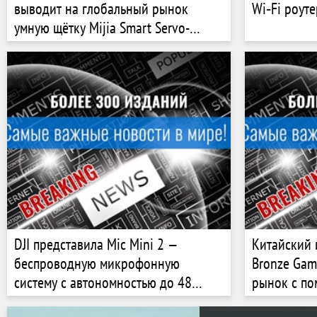
выводит на глобальный рынок
Wi‑Fi роуте
умную щётку Mijia Smart Servo-
oscillation Pro
DJI представила Mic Mini 2 —
Китайский 
беспроводную микрофонную
Bronze Gam
систему с автономностью до 48
рынок с по
часов
Cloud