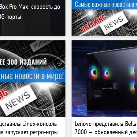
Box Pro Max: скорость до
0G-порты
дставила Linux-консоль
Lenovo представила Bella
ая запускает ретро-игры
7000 — обновленный дес