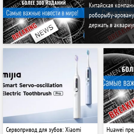
Китайская компан
роборыбу-аровану
держать в аквариу
Сервопривод для зубов: Xiaomi
Huawei пре