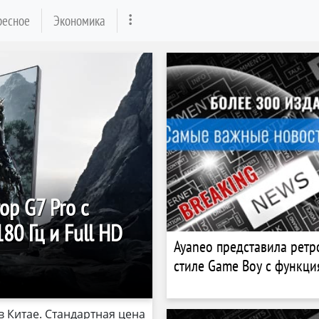
ресное
Экономика
ор G7 Pro с
0 Гц и Full HD
Ayaneo представила ретр
стиле Game Boy с функц
в Китае. Стандартная цена