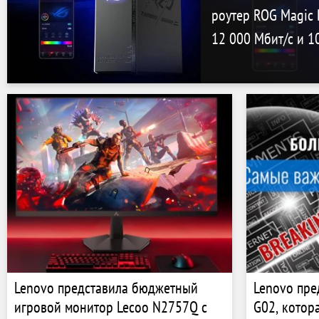
роутер ROG Magic 
12 000 Мбит/с и 1
Lenovo представила бюджетный
Lenovo пре
игровой монитор Lecoo N2757Q с
G02, котор