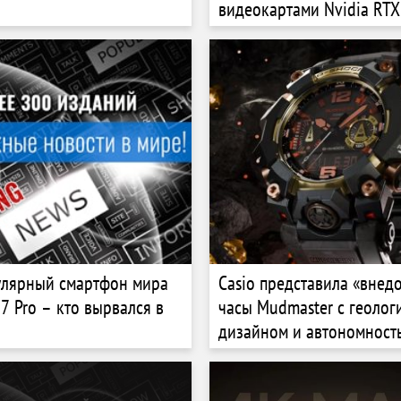
видеокартами Nvidia RT
Ti, процессором Intel Core
230F и неплохой ценой
улярный смартфон мира
Casio представила «вне
7 Pro – кто вырвался в
часы Mudmaster с геолог
дизайном и автономност
лет