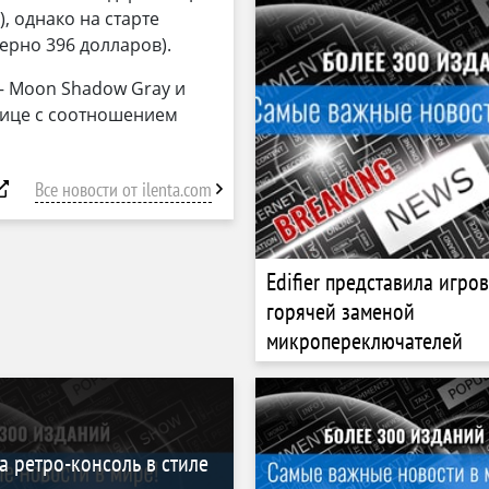
, однако на старте
ерно 396 долларов).
 — Moon Shadow Gray и
трице с соотношением
Все новости от ilenta.com
Edifier представила игро
горячей заменой
микропереключателей
а ретро-консоль в стиле