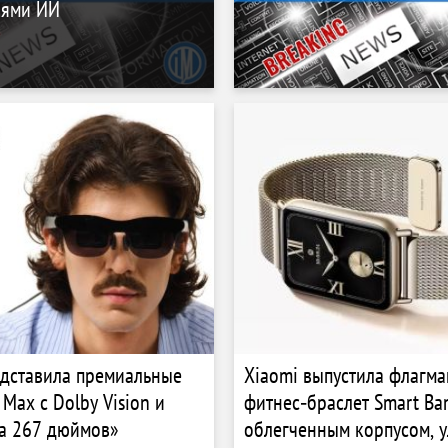
иями ИИ
дставила премиальные
Xiaomi выпустила флагм
Max с Dolby Vision и
фитнес‑браслет Smart Ban
а 267 дюймов»
облегченным корпусом, 