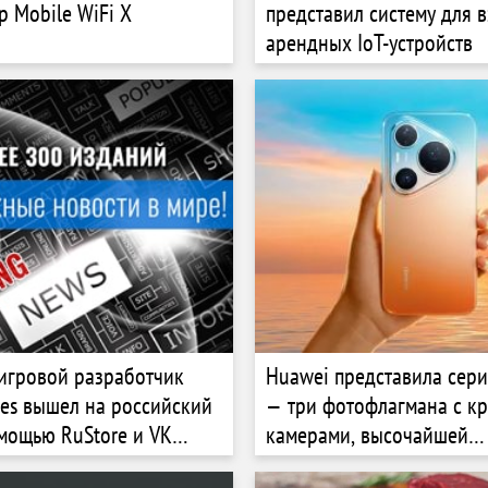
р Mobile WiFi X
представил систему для 
арендных IoT-устройств
игровой разработчик
Huawei представила сери
es вышел на российский
— три фотофлагмана с к
мощью RuStore и VK
камерами, высочайшей
производительностью и 