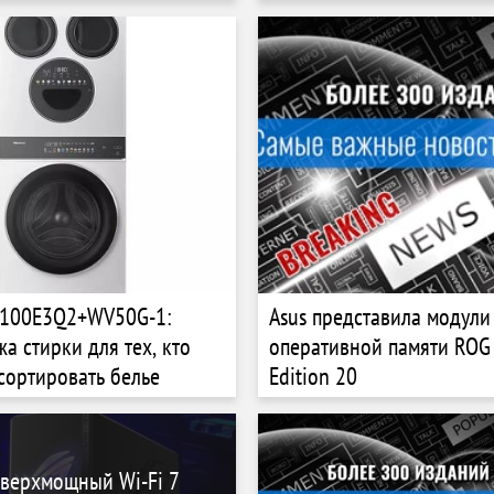
мониторингом здоровья 
керамической версией
D100E3Q2+WV50G-1:
Asus представила модули
а стирки для тех, кто
оперативной памяти RO
сортировать белье
Edition 20
сверхмощный Wi-Fi 7