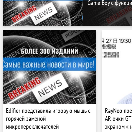
Game Boy с функц
Edifier представила игровую мышь с
RayNeo пре
горячей заменой
AR-очки GT 
микропереключателей
экраном «н