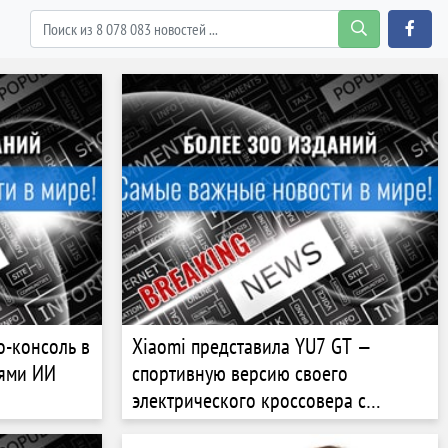
о-консоль в
Xiaomi представила YU7 GT —
иями ИИ
спортивную версию своего
электрического кроссовера с
разгоном до 100 км/ч за 2,9