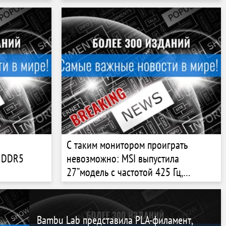
и
С таким монитором проиграть
G DDR5
невозможно: MSI выпустила
27”модель с частотой 425 Гц,
разрешением 1440p и читерскими
AI-функциями
Bambu Lab представила PLA-филамент,