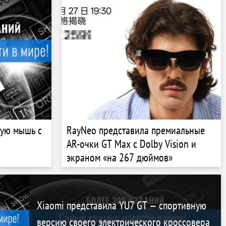
секунды
вую мышь с
RayNeo представила премиальные
AR-очки GT Max с Dolby Vision и
экраном «на 267 дюймов»
Xiaomi представила YU7 GT — спортивную
версию своего электрического кроссовера