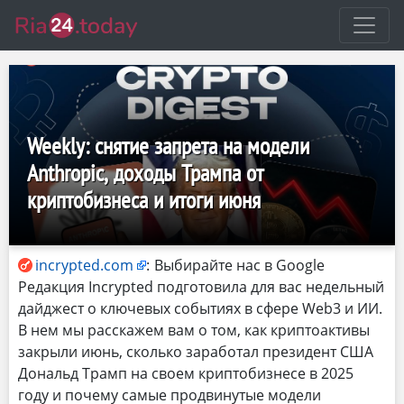
Weekly: снятие запрета на модели
Anthropic, доходы Трампа от
криптобизнеса и итоги июня
incrypted.com
:
Выбирайте нас в Google
Редакция Incrypted подготовила для вас недельный
дайджест о ключевых событиях в сфере Web3 и ИИ.
В нем мы расскажем вам о том, как криптоактивы
закрыли июнь, сколько заработал президент США
Дональд Трамп на своем криптобизнесе в 2025
году и почему самые продвинутые модели