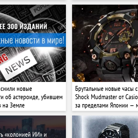
Way of the Sword
яснили новые
Брутальные новые часы с
и об астероиде, убившем
Shock Mudmaster от Casi
 на Земле
за пределами Японии —
корпус, сапфировое стек
топовые материалы
ть «колонией ИИ» и