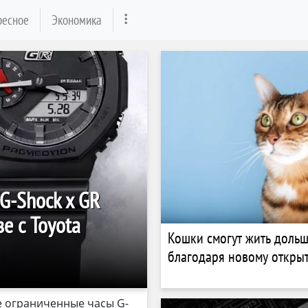
ресное
Экономика
G-Shock x GR
е с Toyota
Кошки смогут жить доль
благодаря новому откры
е ограниченные часы G-