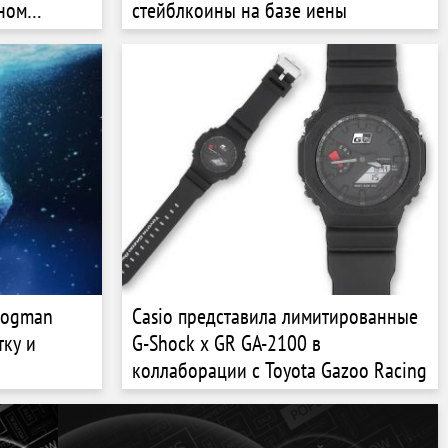
дном
стейблкоины на базе иены
rogman
Casio представила лимитированные
тку и
G-Shock x GR GA-2100 в
ы
коллаборации с Toyota Gazoo Racing