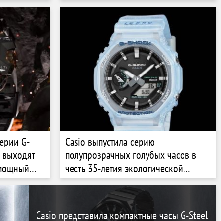
ерии G-
Casio выпустила серию
o выходят
полупрозрачных голубых часов в
 мощный
честь 35-летия экологической
ло и
организации ICERC Japan
Casio представила компактные часы G-Steel