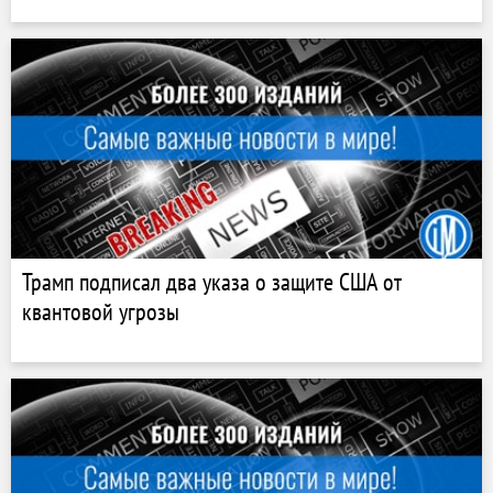
Трамп подписал два указа о защите США от
квантовой угрозы