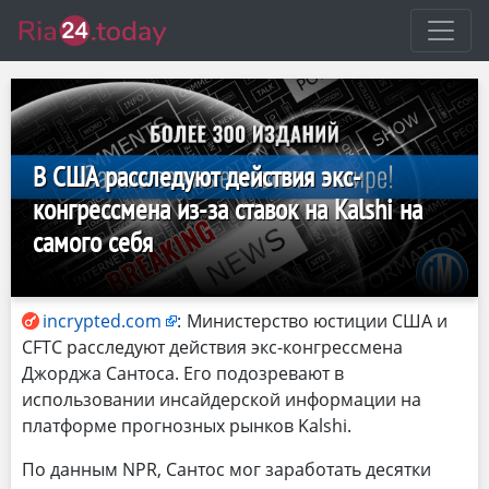
В США расследуют действия экс-
конгрессмена из-за ставок на Kalshi на
самого себя
incrypted.com
:
Министерство юстиции США и
CFTC расследуют действия экс-конгрессмена
Джорджа Сантоса. Его подозревают в
использовании инсайдерской информации на
платформе прогнозных рынков Kalshi.
По данным NPR, Сантос мог заработать десятки