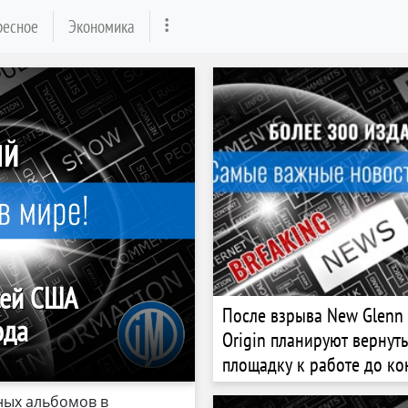
ресное
Экономика
сей США
После взрыва New Glenn 
ода
Origin планируют вернут
площадку к работе до ко
года
ных альбомов в