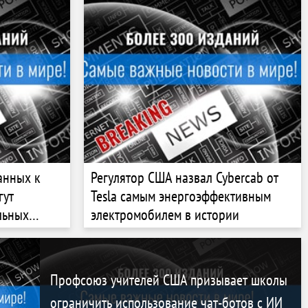
анных к
Регулятор США назвал Cybercab от
гут
Tesla самым энергоэффективным
льных
электромобилем в истории
Профсоюз учителей США призывает школы
ограничить использование чат-ботов с ИИ