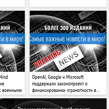
Mind
OpenAI, Google и Microsoft
ие
поддержали законопроект о
 с военными
финансировании «грамотности в
области ИИ» в школах США