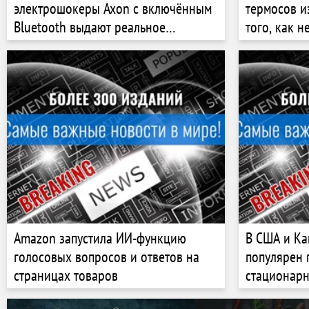
электрошокеры Axon с включённым
термосов и
Bluetooth выдают реальное
того, как 
местоположение владельца
«необратим
Amazon запустила ИИ-функцию
В США и Ка
голосовых вопросов и ответов на
популярен 
страницах товаров
стационарн
подключени