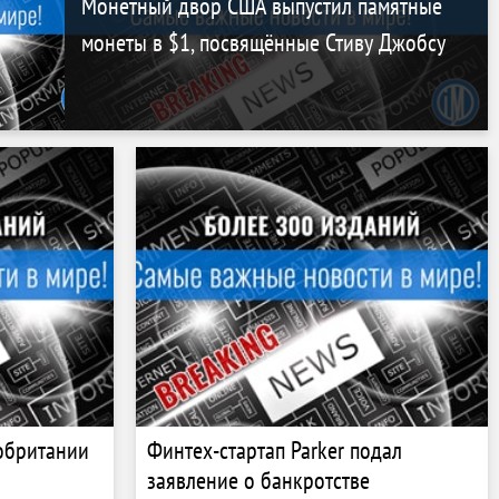
Монетный двор США выпустил памятные
монеты в $1, посвящённые Стиву Джобсу
кобритании
Финтех-стартап Parker подал
заявление о банкротстве