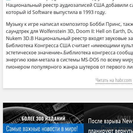
Национальный реестр аудиозаписей США добавили са
который id Software выпустила в 1993 году.
Музыку к игре написал композитор Бобби Принс, такж
саундтрек для Wolfenstein 3D, Doom II: Hell on Earth, D
Nukem 3D.В Национальный реестр входят звуковые за
Библиотека Конгресса США считает «имеющими культ
эстетическое значение».Библиотека конгресса сообщ
энергию хэви-метала в системы MS-DOS по всему мир
пионером популярного жанра шутеров от первого ли
Читать на habr.com
После взрыва New 
планируют вернуть