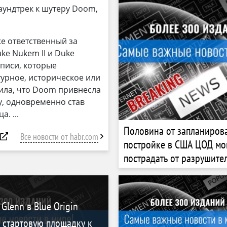
ундтрек к шутеру Doom,
е ответственный за
uke Nukem II и Duke
писи, которые
урное, историческое или
ила, что Doom привнесла
у, одновременно став
ца.
Половина от запланиров
Все новости от habr.com
постройке в США ЦОД мо
пострадать от разрушите
стихийных бедствий
Glenn в Blue Origin
 стартовую площадку к