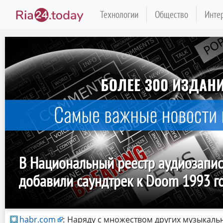
Технологии
Общество
Инте
В Национальный реестр аудиозапи
добавили саундтрек к Doom 1993 г
habr.com
:
Наряду с множеством других музыкаль