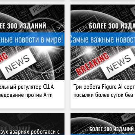
ольный регулятор США
Три робота Figure AI сор
ледование против Arm
посылки более суток без
двух авариях роботакси с