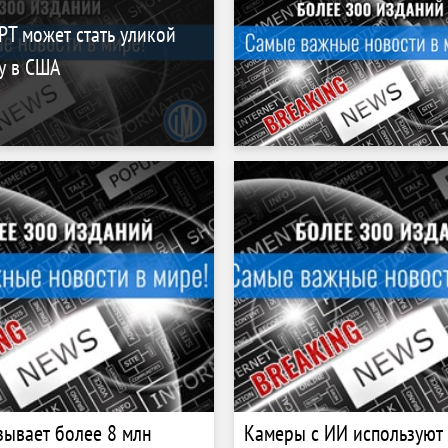
PT может стать уликой
у в США
зывает более 8 млн
Камеры с ИИ используют 