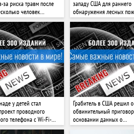
з-за риска травм после
западу США для раннего
несколько человек
обнаружения лесных по
о потеряли зрение»
наде у детей стал
Грабитель в США решил о
проект проводного
обвинительный приговор
ого телефона с Wi-Fi-
основании данных о
ем Tin Can
местоположении своего 