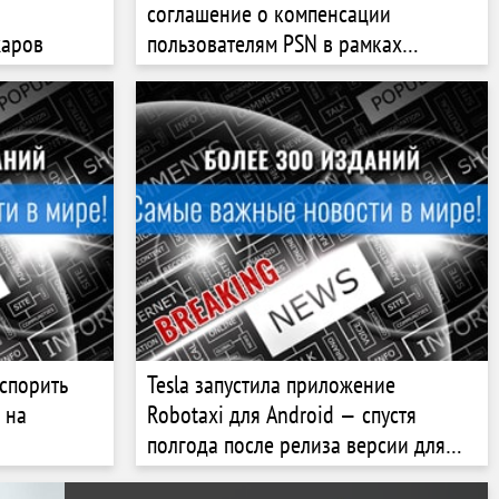
соглашение о компенсации
жаров
пользователям PSN в рамках
коллективного иска против Sony
спорить
Tesla запустила приложение
 на
Robotaxi для Android — спустя
полгода после релиза версии для
мобильного
iOS