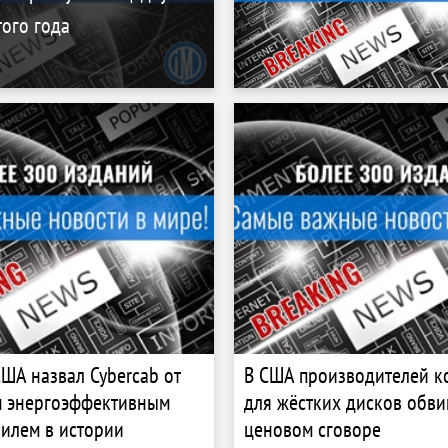
того года
США назвал Cybercab от
В США производителей к
м энергоэффективным
для жёстких дисков обви
илем в истории
ценовом сговоре