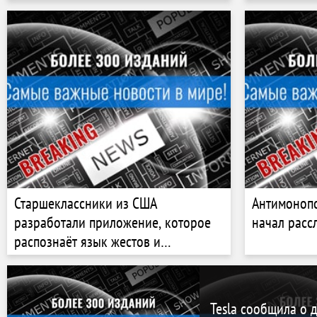
стихийных бедствий
Старшеклассники из США
Антимоноп
разработали приложение, которое
начал расс
распознаёт язык жестов и
озвучивает перевод через умные
очки
Tesla сообщила о 