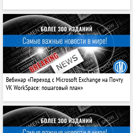
Вебинар «Переход с Microsoft Exchange на Почту
VK WorkSpace: пошаговый план»