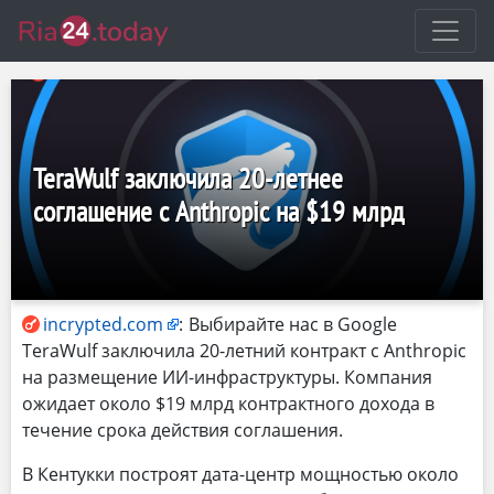
TeraWulf заключила 20-летнее
соглашение с Anthropic на $19 млрд
incrypted.com
:
Выбирайте нас в Google
TeraWulf заключила 20-летний контракт с Anthropic
на размещение ИИ-инфраструктуры. Компания
ожидает около $19 млрд контрактного дохода в
течение срока действия соглашения.
В Кентукки построят дата-центр мощностью около