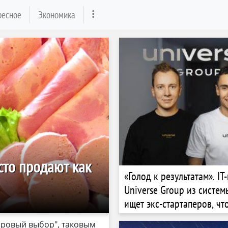
ресное
Экономика
сто продают как
«Голод к результатам». I
Universe Group из систем
ищет экс-стартаперов, чт
вырасти в пять раз. Как 
доровый выбор", таковым