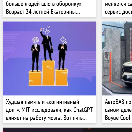
больше людей шло в оборонку».
меняется с
Возраст 24-летней Екатерины
сервис дос
Михалко из объединения
Интервью с
оружейников вызвал резонанс из-за
Сашей Миш
поста нардепа. Какими проектами
офиса Мар
она занимается на самом
Худшая память и «когнитивный
АвтоВАЗ пр
долг». MIT исследовали, как ChatGPT
самом деле
влияет на работу мозга. Вот пять
Boyue Cool
настораживающих выводов