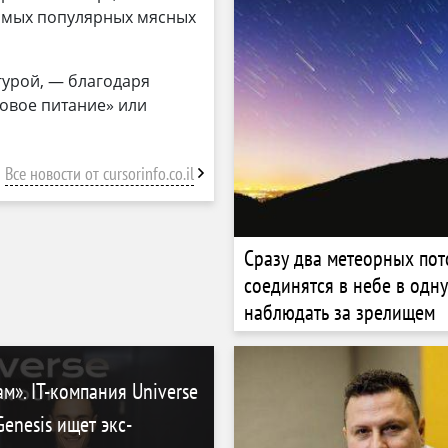
использует опыт фаундер
самых популярных мясных
гурой, — благодаря
ровое питание» или
Все новости от cursorinfo.co.il
Сразу два метеорных пот
соединятся в небе в одну
наблюдать за зрелищем
ам». IT-компания Universe
enesis ищет экс-