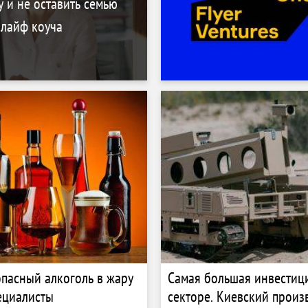
и
у и не оставить семью
 лайф коуча
пасный алкоголь в жару
Самая большая инвестиц
ециалисты
секторе. Киевский произ