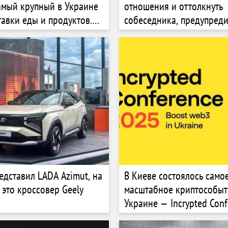
амый крупный в Украине
отношения и оттолкнуть
тавки еды и продуктов.
собеседника, предупреди
 соучредителем Glovo
о и CEO украинского
иной Павлюк
едставил LADA Azimut, на
В Киеве состоялось само
 это кроссовер Geely
масштабное криптособыт
Украине — Incrypted Conf
2025