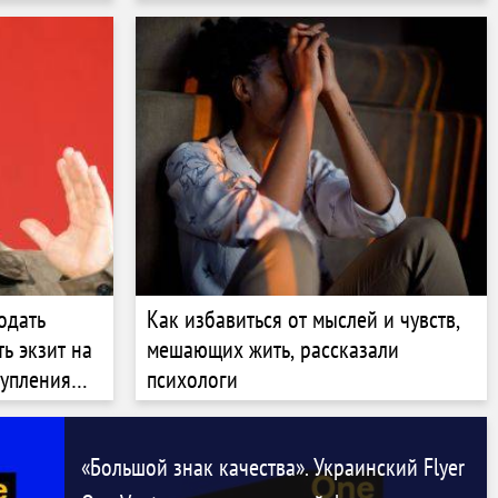
речевых моделей? Разбор The
Economist
одать
Как избавиться от мыслей и чувств,
ь экзит на
мешающих жить, рассказали
тупления
психологи
трия
нции
«Большой знак качества». Украинский Flyer