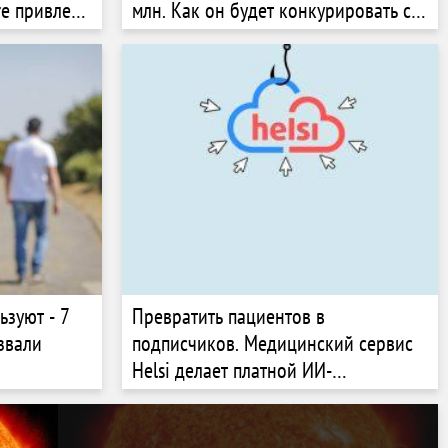
re привлек
млн. Как он будет конкурировать с
40 млн. На
«Сильпо» и АТБ?
ьзуют - 7
Превратить пациентов в
звали
подписчиков. Медицинский сервис
Helsi делает платной ИИ-
расшифровку анализов, в
разработку которой вложила $400