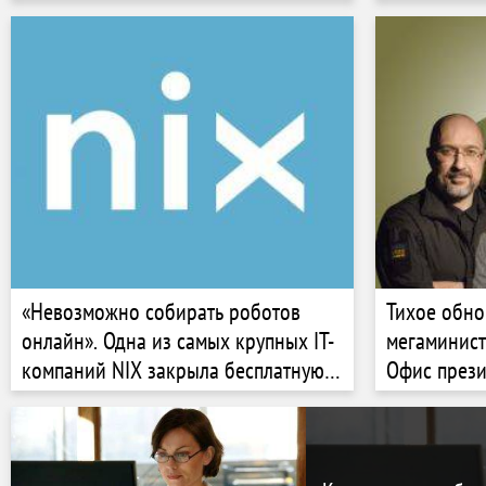
запуск вен
этом думае
«Невозможно собирать роботов
Тихое обно
онлайн». Одна из самых крупных IT-
мегаминист
компаний NIX закрыла бесплатную
Офис прези
школу NIX Academy для школьников.
войны отва
Почему и что происходит с детским
премьера. 
IT-образованием
правительст