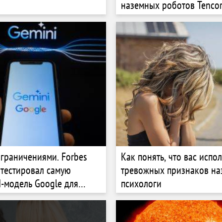
наземных роботов Tenco
$3,7 млн ​​с оценкой от ​​$
что он потратит деньги
ограничениями. Forbes
Как понять, что вас испол
отестировал самую
тревожных признаков на
-модель Google для
психологи
идео Veo 3. Какой