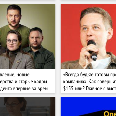
чурных фондов. Что об
т бизнес
вление, новые
«Всегда будьте готовы пр
ерства и старые кадры.
компанию». Как совершит
дента впервые за время
$155 млн? Главное с выс
жился на смену
соучредителя Uklon Дми
Как готовили обновление
Дубровского на конфере
ва и кто станет
Forbes Ukraine