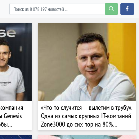
T-компания
«Что-то случится – вылетим в трубу».
ы Genesis
Одна из самых крупных IT-компаний
обы
Zone3000 до сих пор на 80%
она
зависит от одного заказчика, но не