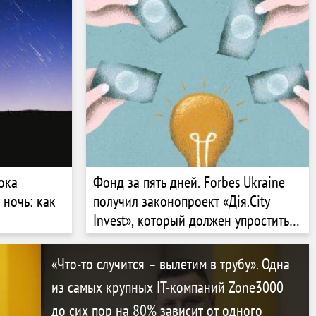
ов
меняет стратегию. Почему?
Интервью CEO
ока
Фонд за пять дней. Forbes Ukraine
 ночь: как
получил законопроект «Дія.City
Invest», который должен упростить
запуск венчурных фондов. Что об
этом думает бизнес
«Что-то случится – вылетим в трубу». Одна
из самых крупных IT-компаний Zone3000
до сих пор на 80% зависит от одного