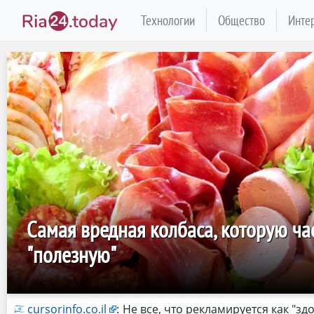
Технологии
Общество
Инте
Самая вредная колбаса, которую ча
"полезную"
cursorinfo.co.il
:
Не все, что рекламируется как "з