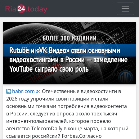
Rutube и «VK Видео» стали основными
видеохостингами в России — замедление
YouTube сыграло свою роль
habr.com
:
Отечественные видеохостинги в
2026 году упрочили свои позиции и стали
основными точками потребления видеоконтента
в России, следует из опроса около трёх тысяч
интернет‑пользователей, которое провело
агентство TelecomDaily в конце марта, на который
ссылается российский Forbes.Согласно