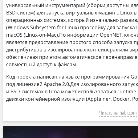
универсальный инструментарий (сборки доступны для
BSD-систем) для запуска виртуальных машин с Linux 
операционных системах, который изначально развив
(Windows Subsystem for Linux) прослойку для запуска
macOS (LInux-on-Mac).По информации OpenNET, ключ
является предоставление простого способа запуска п
дистрибутивов в изолированных контейнерах или ви
обеспечивая при этом автоматическое перенаправле
совместный доступ к файлам.
Код проекта написан на языке программирования Go 
под лицензией Apache 2.0.Для изолированного запуска
и BSD-системах в Lima может использоваться runtime
движки контейнерной изоляции (Apptainer, Docker, Po
Читать на habr.com