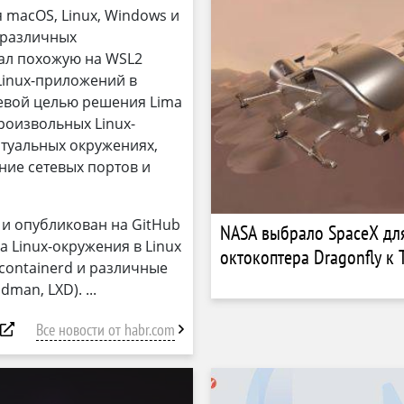
 macOS, Linux, Windows и
в различных
ал похожую на WSL2
 Linux-приложений в
евой целью решения Lima
роизвольных Linux-
ртуальных окружениях,
ние сетевых портов и
и опубликован на GitHub
NASA выбрало SpaceX для
 Linux-окружения в Linux
октокоптера Dragonfly к 
 containerd и различные
dman, LXD).
Все новости от habr.com