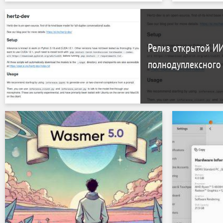
как файловых систем
администр
Релиз открытой ИИ
полнодуплексного