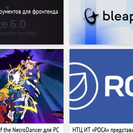
рументов для фронтенда
of the NecroDancer для PC
НТЦ ИТ «РОСА» представ