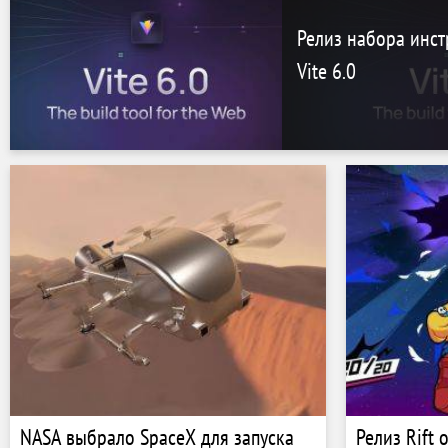
Релиз набора инст
Vite 6.0
NASA выбрало SpaceX для запуска
Релиз Rift 