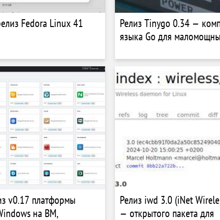
релиз Fedora Linux 41
Релиз Tinygo 0.34 — ком
языка Go для маломощны
з v0.17 платформы
Релиз iwd 3.0 (iNet Wirel
 Windows на ВМ,
— открытого пакета для