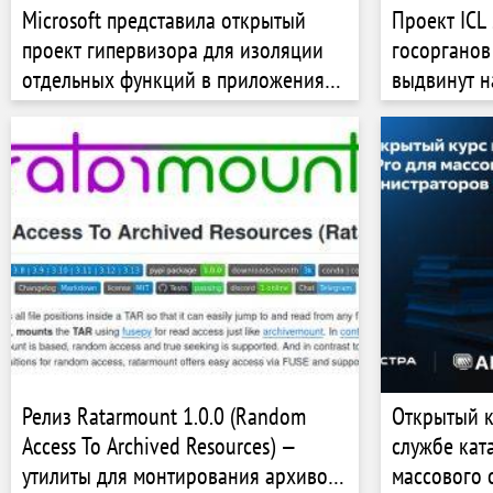
Microsoft представила открытый
Проект ICL 
проект гипервизора для изоляции
госорганов
отдельных функций в приложениях
выдвинут н
Hyperlight
2024»
Релиз Ratarmount 1.0.0 (Random
Открытый к
Access To Archived Resources) —
службе кат
утилиты для монтирования архивов
массового 