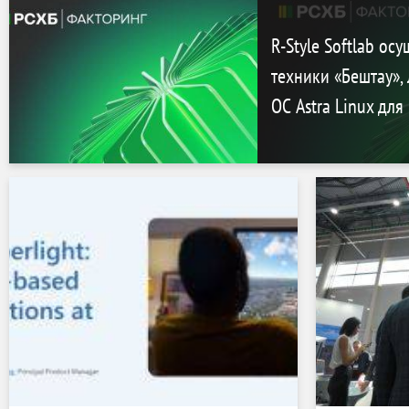
Pandora
R-Style Softlab ос
техники «Бештау»,
ОС Astra Linux дл