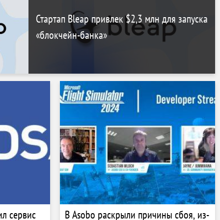
Стартап Bleap привлек $2,3 млн для запуска
«блокчейн-банка»
ил сервис
В Asobo раскрыли причины сбоя, из-