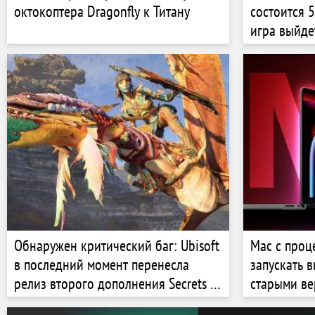
октокоптера Dragonfly к Титану
состоится 5
игра выйде
Обнаружен критический баг: Ubisoft
Mac с проц
в последний момент перенесла
запускать 
релиз второго дополнения Secrets of
старыми в
the Spires для Avatar: Frontiers of