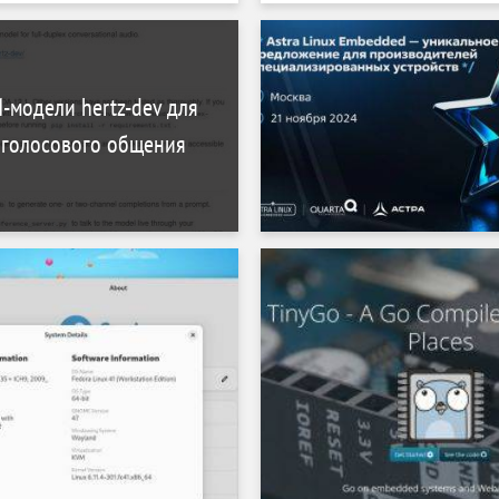
аторов
оценки состояния HDD и
-модели hertz-dev для
 голосового общения