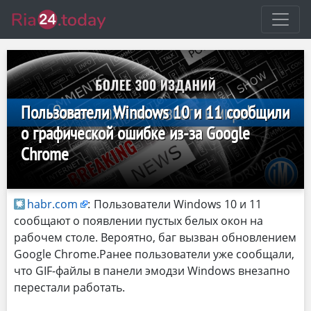
Пользователи Windows 10 и 11 сообщили
о графической ошибке из-за Google
Chrome
habr.com
:
Пользователи Windows 10 и 11
сообщают о появлении пустых белых окон на
рабочем столе. Вероятно, баг вызван обновлением
Google Chrome.Ранее пользователи уже сообщали,
что GIF-файлы в панели эмодзи Windows внезапно
перестали работать.