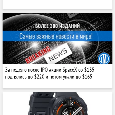
За неделю после IPO акции SpaceX со $135
поднялись до $220 и потом упали до $165