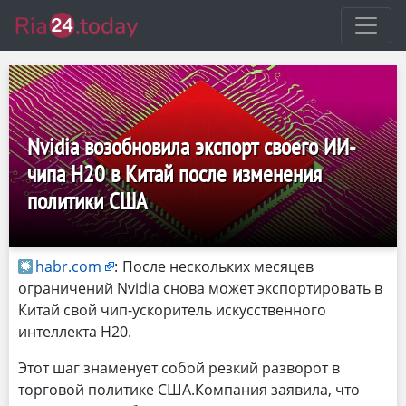
Nvidia возобновила экспорт своего ИИ-
чипа H20 в Китай после изменения
политики США
habr.com
:
После нескольких месяцев
ограничений Nvidia снова может экспортировать в
Китай свой чип-ускоритель искусственного
интеллекта H20.
Этот шаг знаменует собой резкий разворот в
торговой политике США.Компания заявила, что