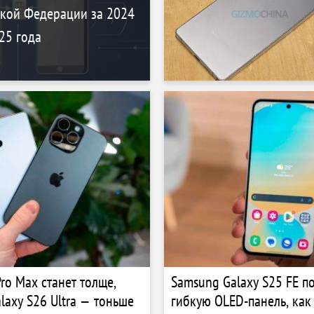
ской Федерации за 2024
25 года
ro Max станет толще,
Samsung Galaxy S25 FE п
laxy S26 Ultra — тоньше
гибкую OLED-панель, как