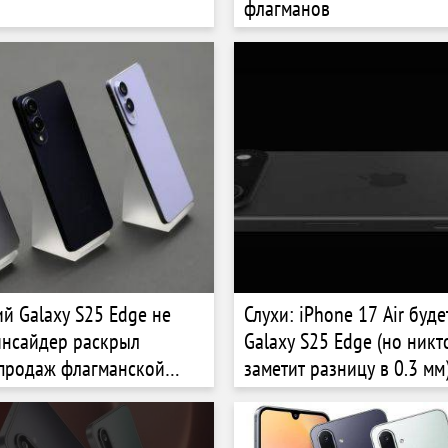
флагманов
ий Galaxy S25 Edge не
Слухи: iPhone 17 Air буд
инсайдер раскрыл
Galaxy S25 Edge (но никт
 продаж флагманской
заметит разницу в 0.3 мм
amsung