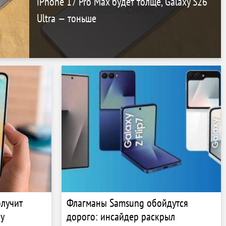
iPhone 17 Pro Max будет толще, Galaxy S26
Ultra — тоньше
олучит
Флагманы Samsung обойдутся
 у
дорого: инсайдер раскрыл