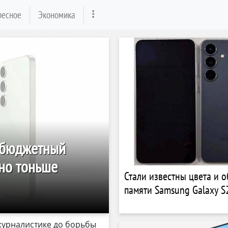
ресное
Экономика
небюджетный
ьно тоньше
Стали известны цвета и 
памяти Samsung Galaxy S
журналистике до борьбы