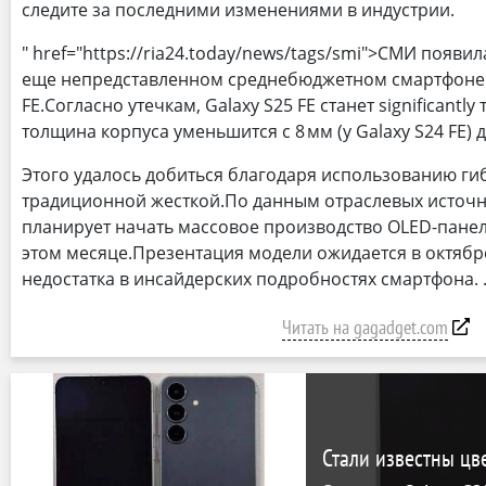
следите за последними изменениями в индустрии.
" href="https://ria24.today/news/tags/smi">СМИ появ
еще непредставленном среднебюджетном смартфоне 
FE.Согласно утечкам, Galaxy S25 FE станет significant
толщина корпуса уменьшится с 8 мм (у Galaxy S24 FE) д
Этого удалось добиться благодаря использованию ги
традиционной жесткой.По данным отраслевых источн
планирует начать массовое производство OLED-панеле
этом месяце.Презентация модели ожидается в октябре 
недостатка в инсайдерских подробностях смартфона.
Читать на gagadget.com
Стали известны цв