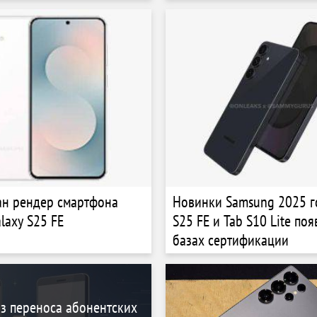
Ultra
больше, чем за весь 2024
ан рендер смартфона
Новинки Samsung 2025 го
laxy S25 FE
S25 FE и Tab S10 Lite поя
базах сертификации
из переноса абонентских