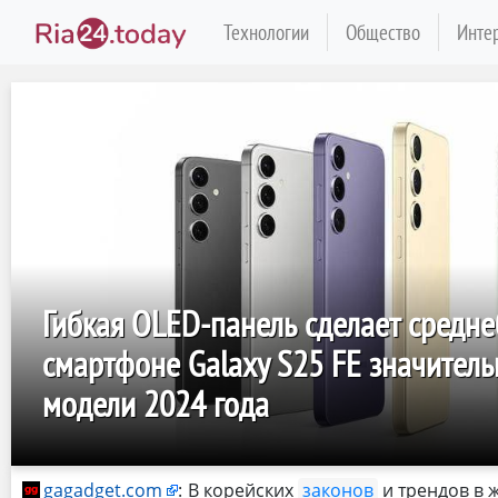
Технологии
Общество
Инте
Гибкая OLED-панель сделает сред
смартфоне Galaxy S25 FE значител
модели 2024 года
gagadget.com
:
В корейских
законов
и трендов в 