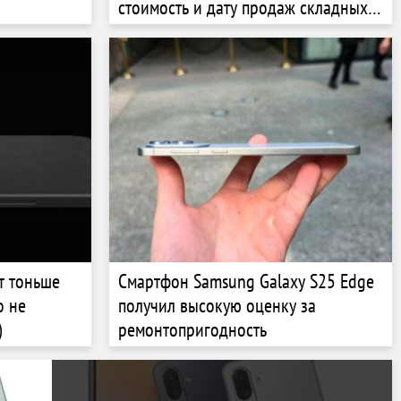
стоимость и дату продаж складных
смартфонов Galaxy Z Fold 7, Z Flip 7
и Z Flip 7 FE
ет тоньше
Смартфон Samsung Galaxy S25 Edge
о не
получил высокую оценку за
)
ремонтопригодность