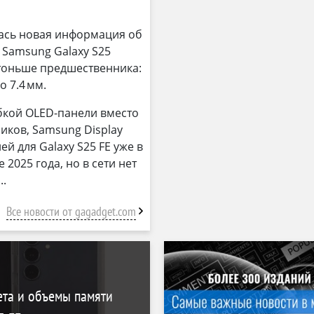
илась новая информация об
Samsung Galaxy S25
ly тоньше предшественника:
о 7.4 мм.
бкой OLED-панели вместо
иков, Samsung Display
й для Galaxy S25 FE уже в
2025 года, но в сети нет
Все новости от gagadget.com
ета и объемы памяти