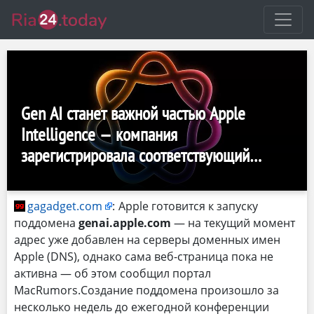
Gen AI станет важной частью Apple
Intelligence — компания
зарегистрировала соответствующий
поддомен
gagadget.com
:
Apple готовится к запуску
поддомена
genai.apple.com
— на текущий момент
адрес уже добавлен на серверы доменных имен
Apple (DNS), однако сама веб-страница пока не
активна — об этом сообщил портал
MacRumors.Создание поддомена произошло за
несколько недель до ежегодной конференции