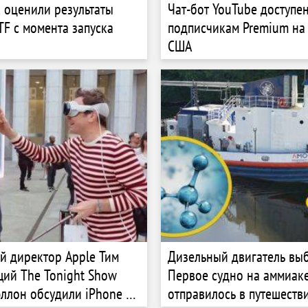
k оценили результаты
Чат-бот YouTube доступе
TF с момента запуска
подписчикам Premium на 
США
й директор Apple Тим
Дизельный двигатель вы
щий The Tonight Show
Первое судно на аммиак
ллон обсудили iPhone 16
отправилось в путешеств