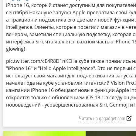
iPhone 16, который станет доступным для покупателей
сентября.Накануне запуска Apple превратила свой ку
аттракцион и подсветила его цветами новой функции 
Intelligence.Клиенты, которые посетили магазин в четв
вечером, заметили специальную подсветку, которая 
интерфейса Siri, что является важной частью iPhone 16.
glowing!
pic.twitter.com/cE4R8D1nKEНа кубе также появились 
"iPhone 16" и "Hello Apple Intelligence". Это не первый 
использует свой магазин для подчеркивания запуска н
начале года на кубе установили гигантский Vision Pr
кампании iPhone 16 обещают новые функции Apple Inte
откроется только с обновлением iOS 18.1 в следующе
нововведений - усовершенствованная Siri, Genmoji и 
Читать на gagadget.com