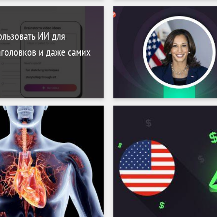
рогулки по Нью-Йорку
ользовать ИИ для
аголовков и даже самих