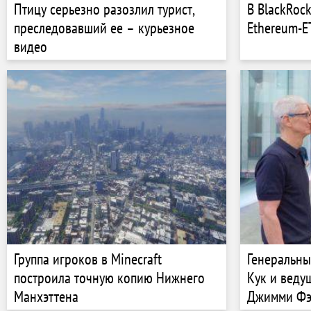
Птицу серьезно разозлил турист,
В BlackRoc
преследовавший ее – курьезное
Ethereum-E
видео
Группа игроков в Minecraft
Генеральны
построила точную копию Нижнего
Кук и веду
Манхэттена
Джимми Фэ