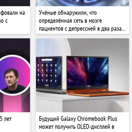
афовали на
Учёные обнаружили, что
о с
определённая сеть в мозге
пациентов с депрессией в два раза
больше, чем у обычных людей
5 лет
Будущий Galaxy Chromebook Plus
может получить OLED-дисплей в