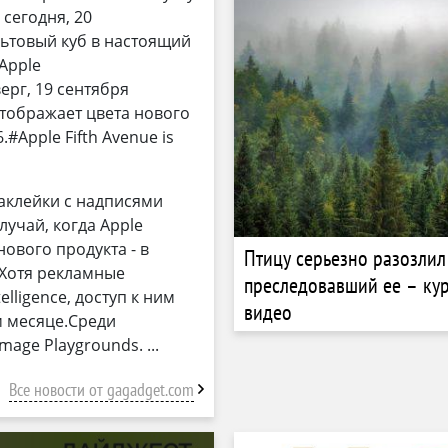
 сегодня, 20
льтовый куб в настоящий
Apple
ерг, 19 сентября
отображает цвета нового
#Apple Fifth Avenue is
наклейки с надписями
случай, когда Apple
ового продукта - в
Птицу серьезно разозлил 
o.Хотя рекламные
преследовавший ее – ку
lligence, доступ к ним
видео
м месяце.Среди
Image Playgrounds.
Все новости от gagadget.com