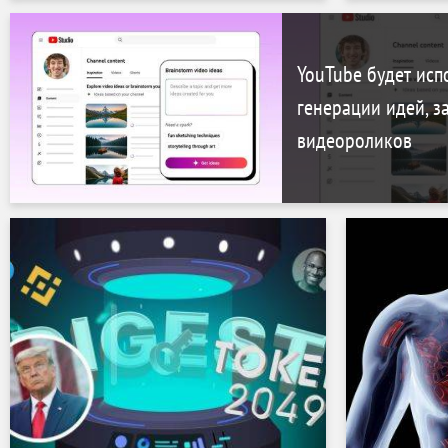
во время п
(видео)
YouTube будет исп
генерации идей, з
видеороликов