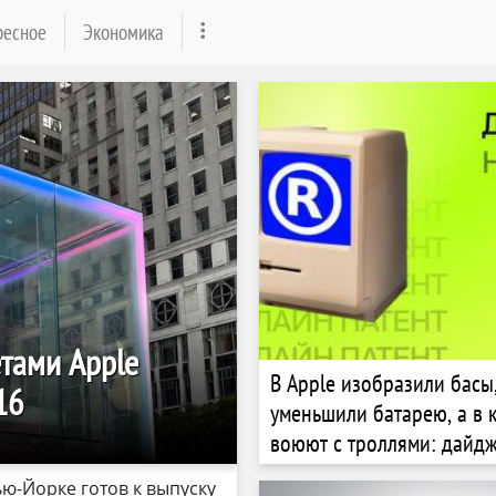
ресное
Экономика
етами Apple
В Apple изобразили басы
16
уменьшили батарею, а в 
воюют с троллями: дайдж
главных новостей
ью-Йорке готов к выпуску