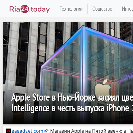
Технологии
Общество
Инте
Apple Store в Нью-Йорке засиял цв
Intelligence в честь выпуска iPhone 
gagadget.com
:
Магазин Apple на Пятой авеню в Н