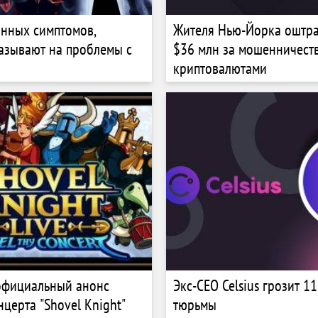
анных симптомов,
Жителя Нью-Йорка оштр
азывают на проблемы с
$36 млн за мошенничеств
криптовалютами
официальный анонс
Экс-CEO Celsius грозит 11
нцерта "Shovel Knight"
тюрьмы