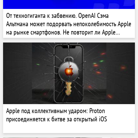
От техногиганта к забвению. OpenAI Сэма
Альтмана может подорвать непоколебимость Apple
на рынке смартфонов. Не повторит ли Apple
судьбу некогда величественной BlackBerry?
Apple под коллективным ударом: Proton
присоединяется к битве за открытый iOS