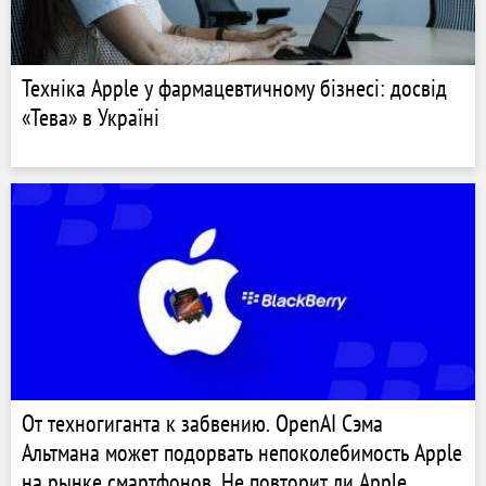
Техніка Apple у фармацевтичному бізнесі: досвід
«Тева» в Україні
От техногиганта к забвению. OpenAI Сэма
Альтмана может подорвать непоколебимость Apple
на рынке смартфонов. Не повторит ли Apple