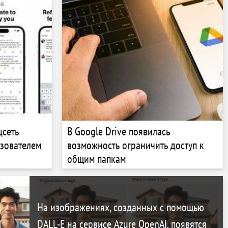
цсеть
В Google Drive появилась
ьзователем
возможность ограничить доступ к
общим папкам
На изображениях, созданных с помощью
DALL-E на сервисе Azure OpenAI, появятся