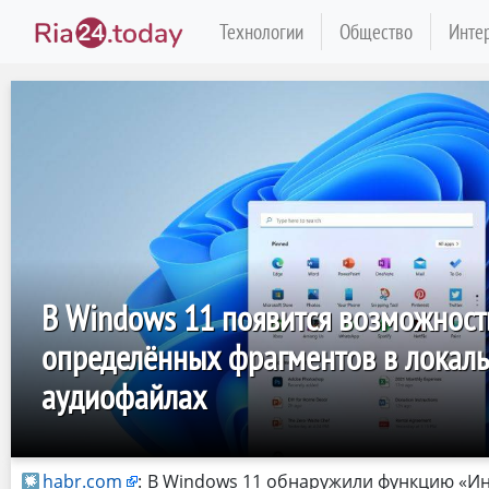
Технологии
Общество
Инте
В Windows 11 появится возможност
определённых фрагментов в локаль
аудиофайлах
habr.com
:
В Windows 11 обнаружили функцию «Ин