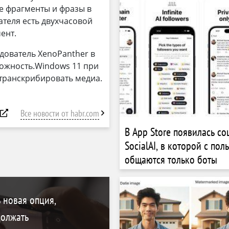
е фрагменты и фразы в
ателя есть двухчасовой
ент.
дователь XenoPanther в
можность.Windows 11 при
транскрибировать медиа.
Все новости от habr.com
В App Store появилась со
SocialAI, в которой с пол
общаются только боты
 новая опция,
олжать