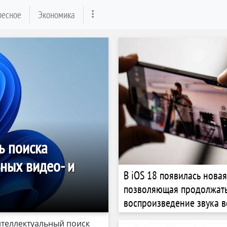
ресное
Экономика
ь поиска
ных видео- и
В iOS 18 появилась новая
позволяющая продолжат
воспроизведение звука в
записи видео
теллектуальный поиск