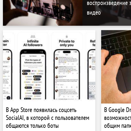
воспроизведение з
видео
В App Store появилась соцсеть
В Google D
SocialAI, в которой с пользователем
возможност
общаются только боты
общим пап