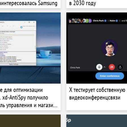
аинтересовалась Samsung
в 2030 году
е для оптимизации
X тестирует собственную
 xd-AntiSpy получило
видеоконференцсвязи
ль управления и магазин