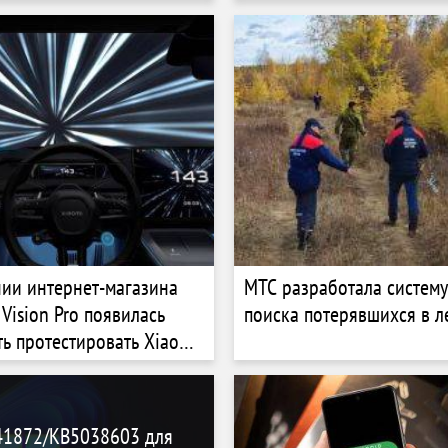
ии интернет-магазина
МТС разработала систему
Vision Pro появилась
поиска потерявшихся в л
ь протестировать Xiaomi
41872/KB5038603 для