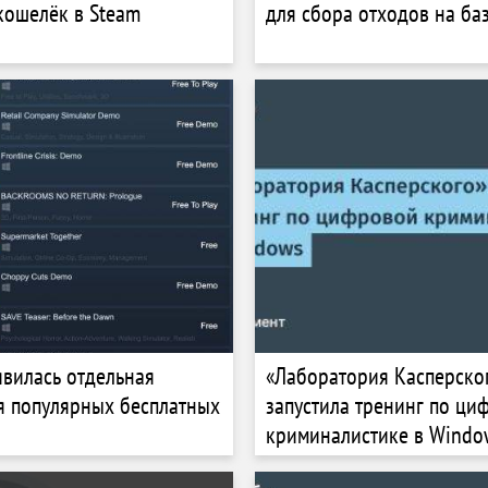
кошелёк в Steam
для сбора отходов на ба
явилась отдельная
«Лаборатория Касперско
я популярных бесплатных
запустила тренинг по ци
криминалистике в Windo