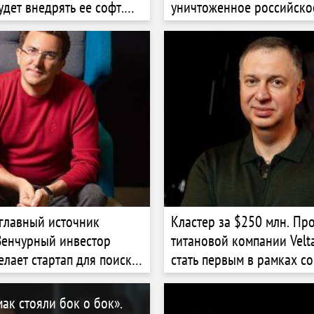
будет внедрять ее софт.
уничтоженное российско
а может заработать на
на $12 млрд. Как бывши
и продюсер стал легендо
главный источник
Кластер за $250 млн. Пр
Венчурный инвестор
титановой компании Velt
елает стартап для поиска
стать первым в рамках с
 на заводы. Как
недрах США. Forbes расс
 на перевозке мигрантов
подробностях владельца
ак стояли бок о бок».