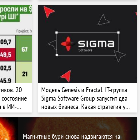
ндию из
первый год мира (когда он
рику ИИ»?
наступит)? Два сценария
тиков. 20
Модель Genesis и Fractal. IT-группа
 состояние
Sigma Software Group запустит два
я в ИИ-
новых бизнеса. Какая стратегия у
. Как
основателя Валерия Красовского?
создают
Магнитные бури снова надвигаются на