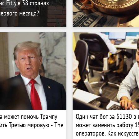
с Fitly в 38 странах.
первого месяца?
а может помочь Трампу
Один чат-бот за $1130 в
ить Третью мировую - The
может заменить работу 1
операторов. Как искусст