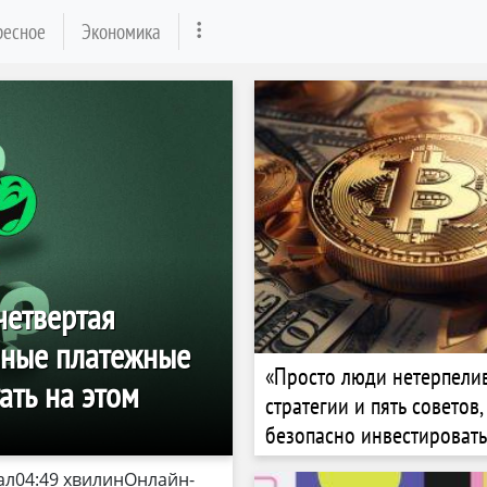
ресное
Экономика
четвертая
енные платежные
«Просто люди нетерпелив
ать на этом
стратегии и пять советов,
безопасно инвестировать 
Каковы последствия пос
ал04:49 хвилинОнлайн-