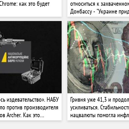
Chrome: как это будет
относиться к захваченно
Донбассу - "Украине при
смириться"
сь издевательство». НАБУ
Гривня уже 41,3 и продо
ло против производителя
усиливаться. Стабильност
в Archer. Как это
нацвалюты помогла инфл
а бизнес и при чем здесь
млрд. Как долго НБУ буд