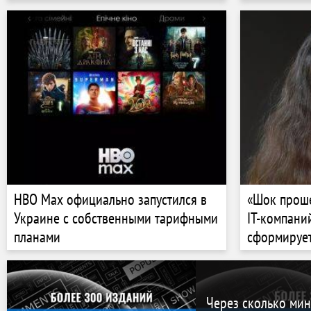
за два года. Почему она двигается в
сторону собственных продуктов
HBO Max официально запустился в
«Шок проше
Украине с собственными тарифными
IT-компани
планами
сформирует
границей. 
компания? 
CEO
Через сколько мин