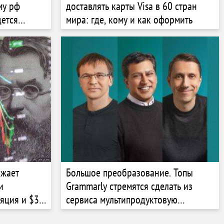
му рф
доставлять карты Visa в 60 стран
дется
мира: где, кому и как оформить
лжает
Большое преобразование. Топы
и
Grammarly стремятся сделать из
яция и $38
сервиса мультипродуктовую
ет держать
компанию, интегрируя ИИ в ее