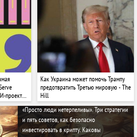
жить?
результаты первого месяца?
 Cardano?
амая
Как Украина может помочь Трампу
Serve
предотвратить Третью мировую - The
ИИ-проектов
Hill
двигается в
«Просто люди нетерпеливы». Три стратегии
дуктов
и пять советов, как безопасно
инвестировать в крипту. Каковы