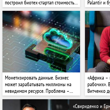
построил биотех-стартап стоимостью
Palantir и 
$6,1 млрд, разрабатывая лекарства
Сколько он
против депрессии и болезни
этом?
Альцгеймера
Монетизировать данные. Бизнес
«Африка – 
может зарабатывать миллионы на
рабочих». 
невидимом ресурсе. Проблема –
Витченко д
несформированный рынок данных.
работников
Практический чек-лист от Алексея
заработать
«Свириденко и Ерм