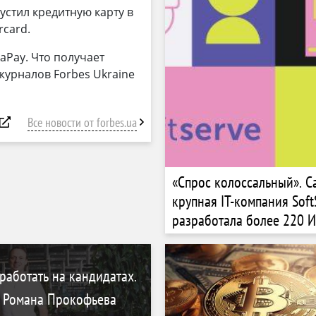
обвала? Какую долю вло
устил кредитную карту в
Bitcoin, Ethereum, может
rcard.
aPay. Что получает
журналов Forbes Ukraine
Все новости от forbes.ua
«Спрос колоссальный». С
крупная IT-компания Soft
разработала более 220 
за два года. Почему она 
сторону собственных про
работать на кандидатах.
e Романа Прокофьева