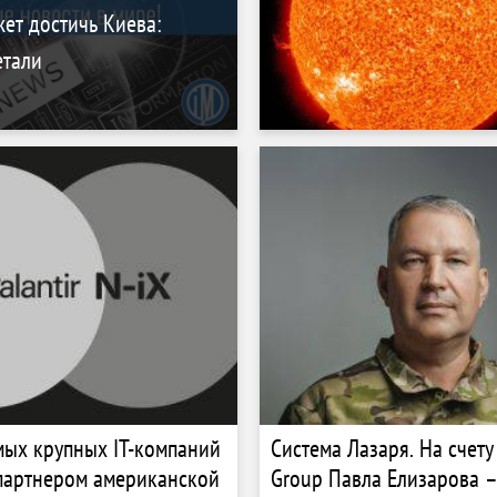
ет достичь Киева:
етали
мых крупных IT-компаний
Система Лазаря. На счету 
 партнером американской
Group Павла Елизарова 