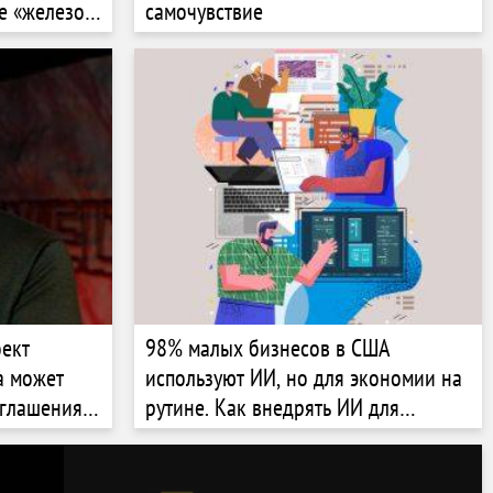
е «железо»
самочувствие
й бизнесмен
й в армии?
оект
98% малых бизнесов в США
a может
используют ИИ, но для экономии на
оглашения о
рутине. Как внедрять ИИ для
просил о
развития? Разбор Forbes US
 Андрея