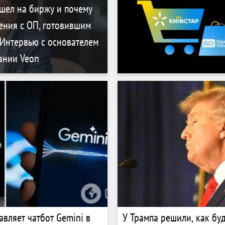
Бродского
шел на биржу и почему
ения с ОП, готовившим
Интервью с основателем
ании Veon
авляет чатбот Gemini в
У Трампа решили, как буд