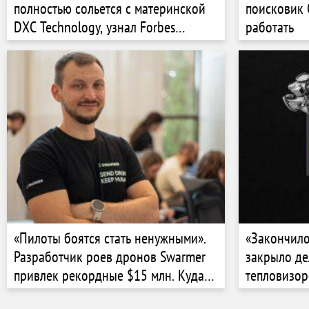
полностью сольется с материнской
поисковик 
DXC Technology, узнал Forbes
работать
Ukraine. Почему и приведет ли это к
сокращениям?
«Пилоты боятся стать ненужными».
«Закончило
Разработчик роев дронов Swarmer
закрыло де
привлек рекордные $15 млн. Куда
тепловизоро
направят инвестиции и как меняется
повлияло н