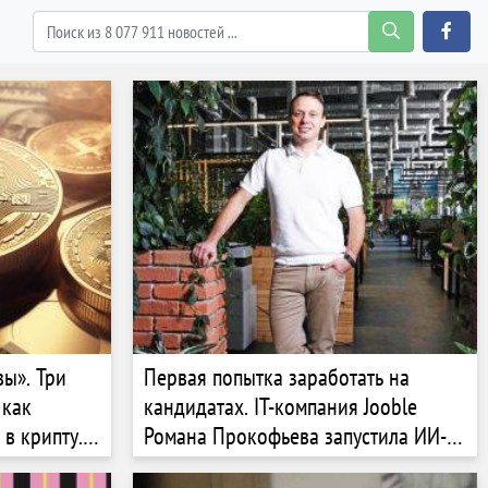
ы». Три
Первая попытка заработать на
 как
кандидатах. IT-компания Jooble
в крипту.
Романа Прокофьева запустила ИИ-
леднего
сервис Fitly в 38 странах. Какие