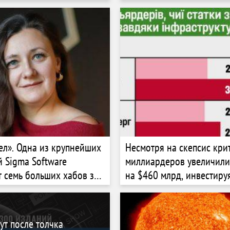
интеллект превращает И
«бекофиса мира» в «фаб
Разбор Reuters
л». Одна из крупнейших
Несмотря на скепсис кри
й Sigma Software
миллиардеров увеличили
 семь больших хабов за
на $460 млрд, инвестиру
Как трансформируется
инфраструктуру компаний
Блиц-интервью с новой
OpenAI, Nvidia и Google 
новую элиту техмира?
ут после толчка