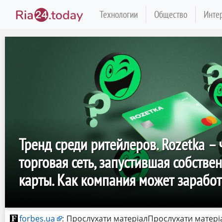
Технологии
Общество
Инте
Тренд среди ритейлеров. Rozetka – 
торговая сеть, запустившая собств
карты. Как компания может заработ
forbes.ua
:
Прослухати матеріалПрослухати матері