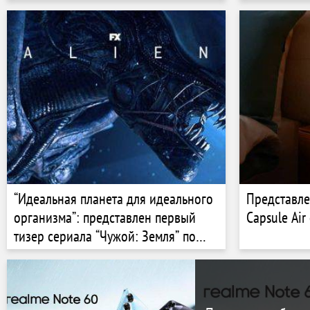
“Идеальная планета для идеального
Представле
организма”: представлен первый
Capsule Air
тизер сериала “Чужой: Земля” по
сценарию Ридли Скотта