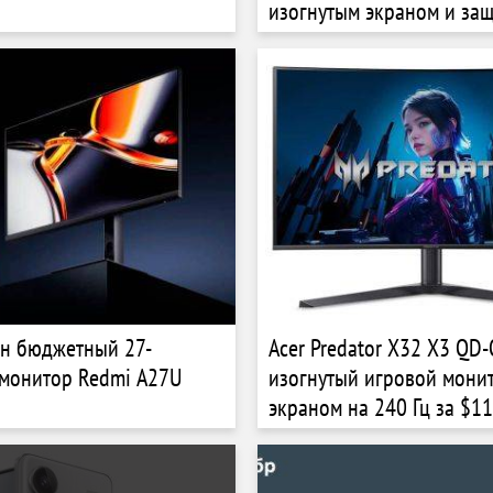
изогнутым экраном и защ
выгорания
н бюджетный 27-
Acer Predator X32 X3 QD
монитор Redmi A27U
изогнутый игровой монит
экраном на 240 Гц за $1