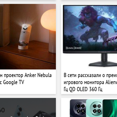
Lake от €1299
н проектор Anker Nebula
В сети рассказали о пре
 с Google TV
игрового монитора Alien
Гц QD OLED 360 Гц