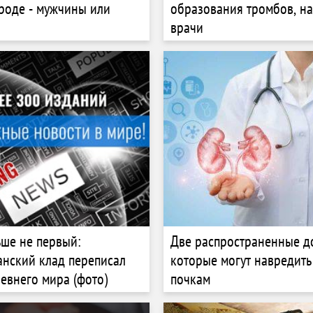
роде - мужчины или
образования тромбов, н
врачи
ьше не первый:
Две распространенные д
нский клад переписал
которые могут навредит
евнего мира (фото)
почкам