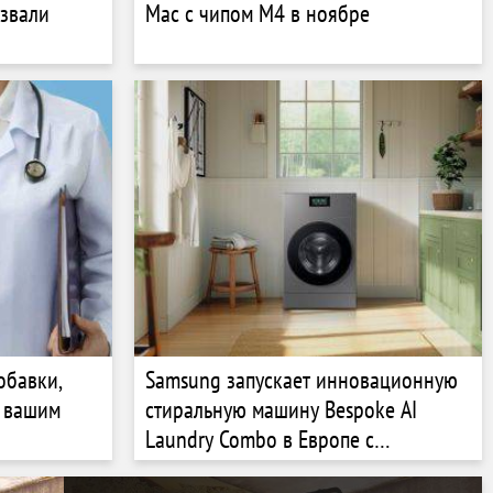
азвали
Mac с чипом M4 в ноябре
обавки,
Samsung запускает инновационную
ь вашим
стиральную машину Bespoke AI
Laundry Combo в Европе с
функциями искусственного