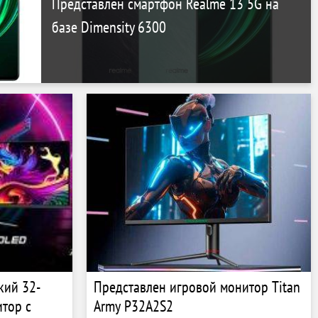
Представлен смартфон Realme 13 5G на
базе Dimensity 6300
кий 32-
Представлен игровой монитор Titan
тор с
Army P32A2S2