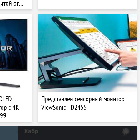
итой от
-OLED:
Представлен сенсорный монитор
ор с 4K-
ViewSonic TD2455
199