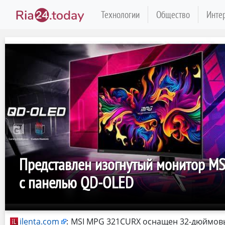
Технологии
Общество
Инте
Представлен изогнутый монитор M
с панелью QD-OLED
ilenta.com
:
MSI MPG 321CURX оснащен 32-дюймов