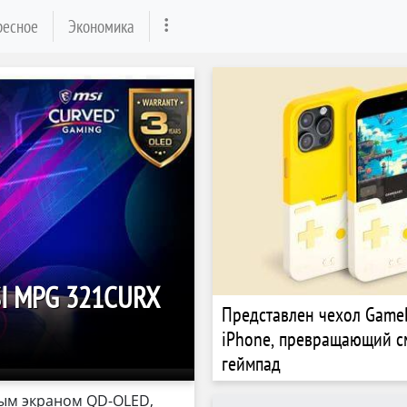
ресное
Экономика
SI MPG 321CURX
Представлен чехол Game
iPhone, превращающий с
геймпад
ым экраном QD-OLED,