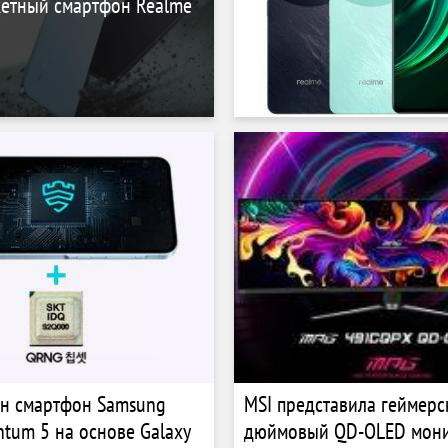
етный смартфон Realme
ен смартфон Samsung
MSI представила геймерс
ntum 5 на основе Galaxy
дюймовый QD-OLED мони