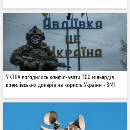
У США погодились конфіскувати 300 мільярдів
кремлівських доларів на користь України - ЗМІ