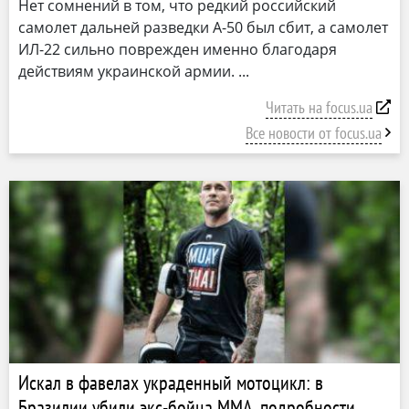
Нет сомнений в том, что редкий российский
самолет дальней разведки А-50 был сбит, а самолет
ИЛ-22 сильно поврежден именно благодаря
действиям украинской армии.
Читать на focus.ua
Все новости от focus.ua
Искал в фавелах украденный мотоцикл: в
Бразилии убили экс-бойца ММА, подробности