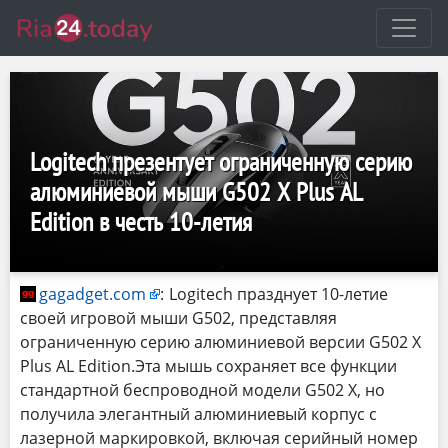
Logitech презентует ограниченную серию
алюминиевой мыши G502 X Plus AL
Edition в честь 10-летия
gagadget.com
:
Logitech празднует 10-летие
своей игровой мыши G502, представляя
ограниченную серию алюминиевой версии G502 X
Plus AL Edition.Эта мышь сохраняет все функции
стандартной беспроводной модели G502 X, но
получила элегантный алюминиевый корпус с
лазерной маркировкой, включая серийный номер