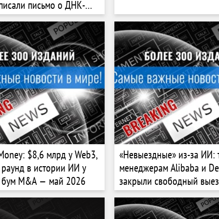
писали письмо о ДНК-
Money: $8,6 млрд у Web3,
«Невыездные» из-за ИИ: 
раунд в истории ИИ у
менеджерам Alibaba и D
и бум M&A — май 2026
закрыли свободный вые