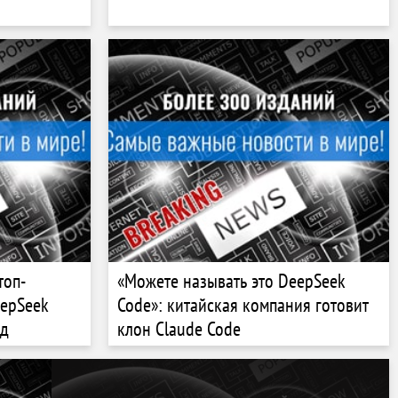
топ-
«Можете называть это DeepSeek
eepSeek
Code»: китайская компания готовит
зд
клон Claude Code