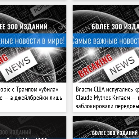
ropic с Трампом «убила»
Власти США испугались к
le — а джейлбрейки лишь
Claude Mythos Китаем — 
заблокировали передовы
Anthropic