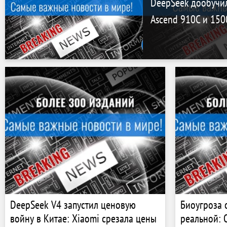
DeepSeek дообучил
Ascend 910C и 150
DeepSeek V4 запустил ценовую
Биоугроза 
войну в Китае: Xiaomi срезала цены
реальной: O