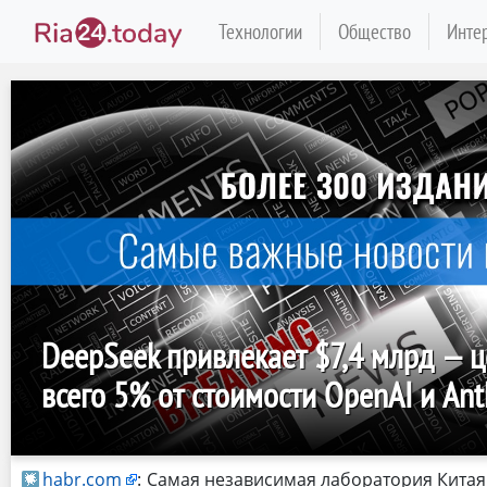
Технологии
Общество
Инте
DeepSeek привлекает $7,4 млрд — 
всего 5% от стоимости OpenAI и Ant
habr.com
:
Самая независимая лаборатория Китая