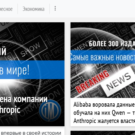
ресное
Экономика
цена компании
Alibaba воровала данные
hropic
обучала на них Qwen — т
Anthropic жалуется власт
 впервые в своей истории