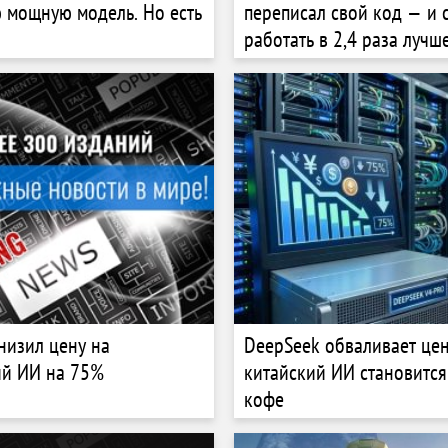
 мощную модель. Но есть
переписал свой код — и 
работать в 2,4 раза лучш
низил цену на
DeepSeek обваливает це
ий ИИ на 75%
китайский ИИ становитс
кофе