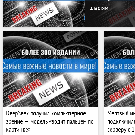
властям
DeepSeek получил компьютерное
Мертвый ин
зрение — модель «водит пальцем по
подключили
картинке»
серверу с 