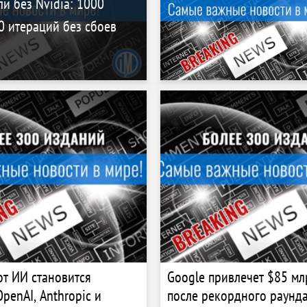
и без Nvidia: 1000
0 итераций без сбоев
от ИИ становится
Google привлечет $85 мл
penAI, Anthropic и
после рекордного раунда