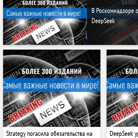
В Роскомнадзоре 
DeepSeek
Strategy погасила обязательства на
DeepSeek у