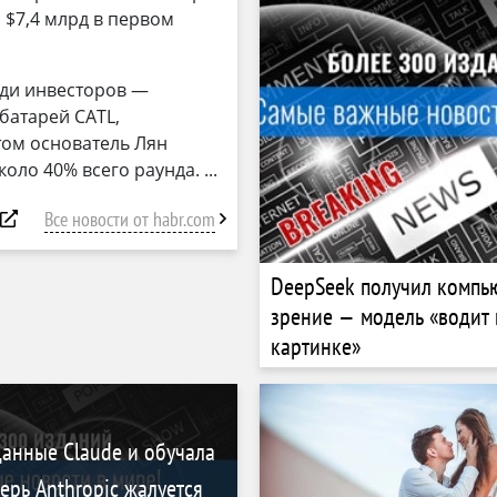
 $7,4 млрд в первом
еди инвесторов —
батарей CATL,
том основатель Лян
коло 40% всего раунда.
Все новости от habr.com
DeepSeek получил компь
зрение — модель «водит 
картинке»
данные Claude и обучала
ерь Anthropic жалуется