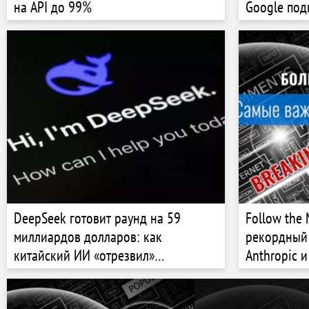
на API до 99%
Google под
скрининге
DeepSeek готовит раунд на 59
Follow the 
миллиардов долларов: как
рекордный 
китайский ИИ «отрезвил»
Anthropic 
Кремниевую долину