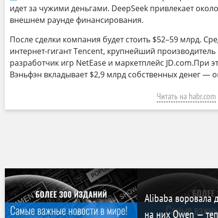
идет за чужими деньгами. DeepSeek привлекает около
внешнем раунде финансирования.
После сделки компания будет стоить $52–59 млрд. Ср
интернет-гигант Tencent, крупнейший производитель 
разработчик игр NetEase и маркетплейс JD.com.При э
Вэньфэн вкладывает $2,9 млрд собственных денег — о
Читать на habr.com
Alibaba воровала 
на них Qwen — теп