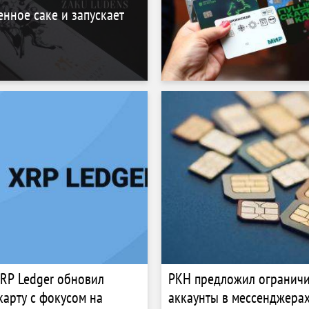
енное саке и запускает
RP Ledger обновил
РКН предложил ограничи
арту с фокусом на
аккаунты в мессенджерах