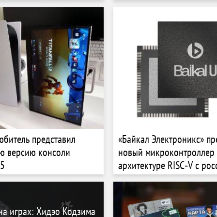
льских моделей ИИ
битель представил
«Байкал Электроникс» пр
ю версию консоли
новый микроконтроллер 
 5
архитектуре RISC‑V с ро
ядрами CloudBEAR
на играх: Хидэо Кодзима