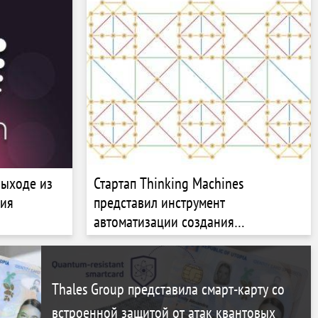
выходе из
Стартап Thinking Machines
ния
представил инструмент
автоматизации создания
пользовательских моделей ИИ
Thales Group представила смарт-карту со
встроенной защитой от атак квантовых