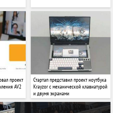
овал проект
Стартап представил проект ноутбука
оления AV2
Krayzor с механической клавиатурой
и двумя экранами