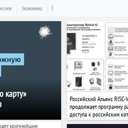
ресное
Экономика
ю карту»
Российский Альянс RISC-
ы
продолжает программу р
доступа к российским ко
на открытой архитектуре
ходят крупнейшие