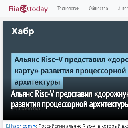
Технологии
Общество
Инте
Альянс Risc-V представил «дорожну
развития процессорной архитектур
habr.com
:
Российский альянс Risc-V, в который в