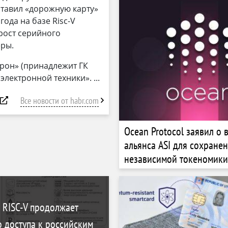
ставил «дорожную карту»
ода на базе Risc-V
рост серийного
еры.
рон» (принадлежит ГК
 электронной техники».
Все новости от habr.com
Ocean Protocol заявил о 
альянса ASI для сохране
независимой токеномики
 RISC-V продолжает
 доступа к российским