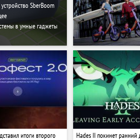
 устройство SberBoom
щее
стемы в умные гаджеты
едставил итоги второго
Hades II покинет ранний 