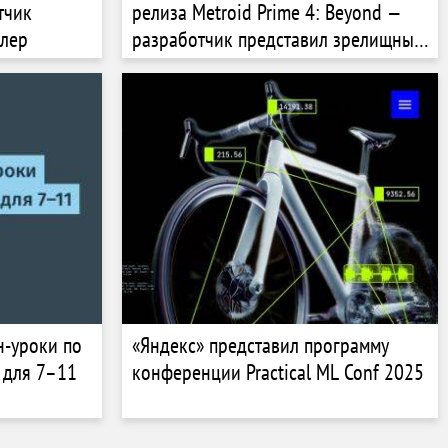
тчик
релиза Metroid Prime 4: Beyond —
йлер
разработчик представил зрелищный
геймплейный трейлер
н-уроки по
«Яндекс» представил программу
 для 7–11
конференции Practical ML Conf 2025