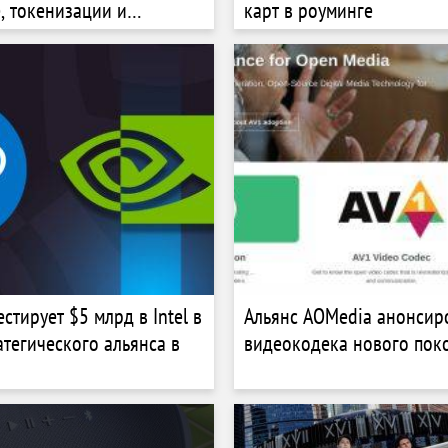
, токенизации и
карт в роуминге
и
стирует $5 млрд в Intel в
Альянс AOMedia анонсир
атегического альянса в
видеокодека нового пок